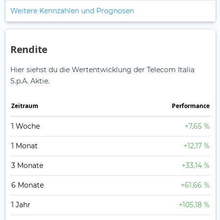
Weitere Kennzahlen und Prognosen
Rendite
Hier siehst du die Wertentwicklung der Telecom Italia
S.p.A. Aktie.
Zeitraum
Perfor­mance
1 Woche
+7,65 %
1 Monat
+12,17 %
3 Monate
+33,14 %
6 Monate
+61,66 %
1 Jahr
+105,18 %