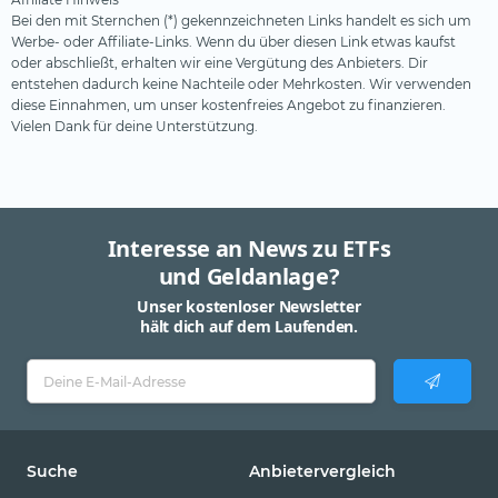
Bei den mit Sternchen (*) gekennzeichneten Links handelt es sich um
Werbe- oder Affiliate-Links. Wenn du über diesen Link etwas kaufst
oder abschließt, erhalten wir eine Vergütung des Anbieters. Dir
entstehen dadurch keine Nachteile oder Mehrkosten. Wir verwenden
diese Einnahmen, um unser kostenfreies Angebot zu finanzieren.
Vielen Dank für deine Unterstützung.
Interesse an News zu ETFs
und Geldanlage?
Unser kostenloser Newsletter
hält dich auf dem Laufenden.
Suche
Anbietervergleich