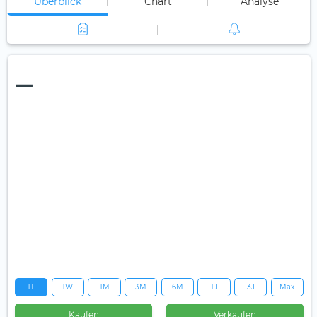
Überblick
Chart
Analyse
—
1T
1W
1M
3M
6M
1J
3J
Max
Kaufen
Verkaufen