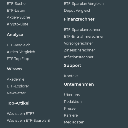
ETF-Suche
ETF-Sparplan Vergleich
ETF-Listen
Depot Vergleich
Aktien-Suche
Finanzrechner
Krypto-Liste
ETF-Sparplanrechner
Analyse
ETF-Entnahmerechner
Vorsorgerechner
ETF-Vergleich
Zinseszinsrechner
Aktien-Vergleich
Inflationsrechner
ETF Top Flop
Support
Wissen
Kontakt
Akademie
Unternehmen
ETF-Explorer
Newsletter
Über uns
Redaktion
Top-Artikel
Presse
Was ist ein ETF?
Karriere
Was ist ein ETF-Sparplan?
Mediadaten