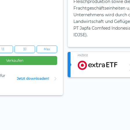
Fleischproduktion sowie die
Frachtgeschäftseinheiten u
Unternehmens wird durch di
Landwirtschaft und Geflüge
PT Japfa Comfeed Indonesia 
IDJSE).
1J
3J
Max
ANZEIGE
Verkaufen
für
Jetzt downloaden!