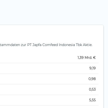
tammdaten zur PT Japfa Comfeed Indonesia Tbk Aktie.
1,39 Mrd. €
9,19
0,98
0,53
5,55