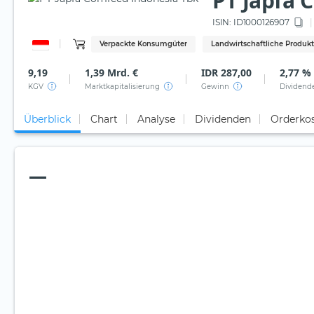
PT Japfa 
ISIN:
ID1000126907
Verpackte Konsumgüter
Landwirtschaftliche Produk
9,19
1,39 Mrd. €
IDR 287,00
2,77 %
KGV
Marktkapitalisierung
Gewinn
Dividend
Überblick
Chart
Analyse
Dividenden
Orderko
—