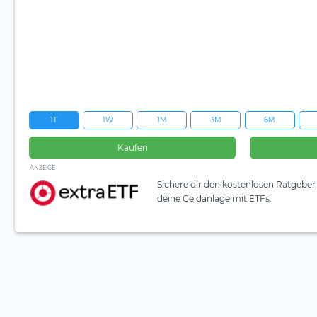
1T
1W
1M
3M
6M
Kaufen
ANZEIGE
Sichere dir den kostenlosen Ratgeber 
deine Geldanlage mit ETFs.