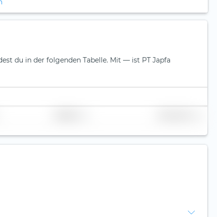
n
dest du in der folgenden Tabelle.
Mit — ist PT Japfa
Replikation
Volumen (Mio. €)