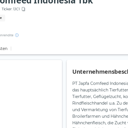
Comfeed Indonesia Tbk
Ticker:
1JC1
te
enrendite
sten
Unternehmensbesc
PT Japfa Comfeed Indonesia
das hauptsächlich Tierfutte
Tierfutter, Geflügelzucht, 
Rindfleischhandel u.a. Zu 
und Vermarktung von Tierfu
Broilerfarmen und Hähnche
Hähnchenfleisch, die Zucht