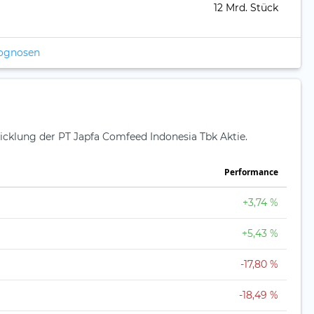
12 Mrd. Stück
rognosen
icklung der PT Japfa Comfeed Indonesia Tbk Aktie.
Perfor­mance
+3,74 %
+5,43 %
-17,80 %
-18,49 %