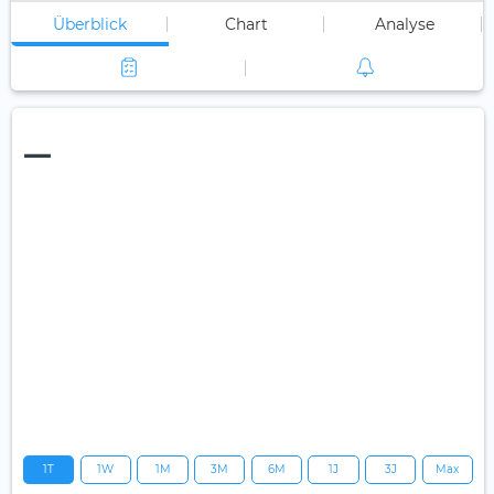
Überblick
Chart
Analyse
—
1T
1W
1M
3M
6M
1J
3J
Max