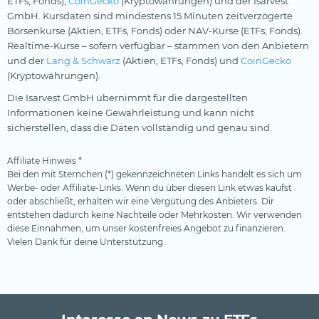
ETFs, Fonds),
CoinGecko
(Kryptowährungen) und der Isarvest
GmbH. Kursdaten sind mindestens 15 Minuten zeitverzögerte
Börsenkurse (Aktien, ETFs, Fonds) oder NAV-Kurse (ETFs, Fonds).
Realtime-Kurse – sofern verfügbar – stammen von den Anbietern
und der
Lang & Schwarz
(Aktien, ETFs, Fonds) und
CoinGecko
(Kryptowährungen).
Die Isarvest GmbH übernimmt für die dargestellten
Informationen keine Gewährleistung und kann nicht
sicherstellen, dass die Daten vollständig und genau sind.
Affiliate Hinweis *
Bei den mit Sternchen (*) gekennzeichneten Links handelt es sich um
Werbe- oder Affiliate-Links. Wenn du über diesen Link etwas kaufst
oder abschließt, erhalten wir eine Vergütung des Anbieters. Dir
entstehen dadurch keine Nachteile oder Mehrkosten. Wir verwenden
diese Einnahmen, um unser kostenfreies Angebot zu finanzieren.
Vielen Dank für deine Unterstützung.