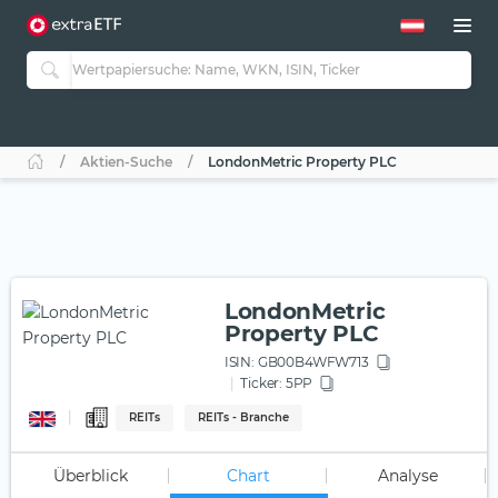
Aktien-Suche
LondonMetric Property PLC
LondonMetric
Property PLC
ISIN:
GB00B4WFW713
Ticker:
5PP
REITs
REITs - Branche
Überblick
Chart
Analyse