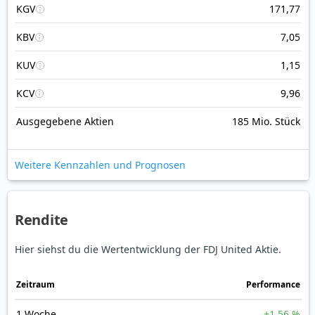
KGV
171,77
KBV
7,05
KUV
1,15
KCV
9,96
Ausgegebene Aktien
185 Mio. Stück
Weitere Kennzahlen und Prognosen
Rendite
Hier siehst du die Wertentwicklung der FDJ United Aktie.
Zeitraum
Perfor­mance
1 Woche
+1,56 %