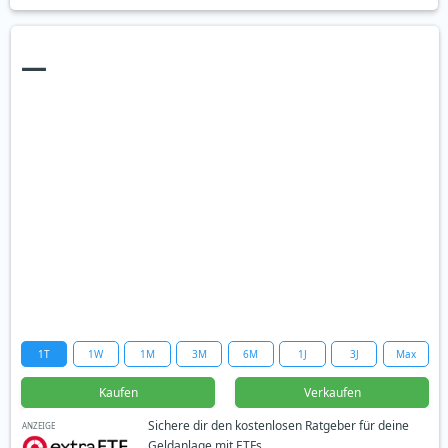
—
1T
1W
1M
3M
6M
1J
3J
Max
Kaufen
Verkaufen
Sichere dir den kostenlosen Ratgeber für deine
ANZEIGE
Geldanlage mit ETFs.