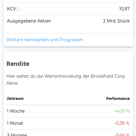
KCV
10,97
Ausgegebene Aktien
2 Mrd. Stück
Weitere Kennzahlen und Prognosen
Rendite
Hier siehst du die Wertentwicklung der Brookfield Corp
Aktie.
Zeitraum
Perfor­mance
1 Woche
+4,01 %
1 Monat
-0,39 %
3 Monate
-3,66 %