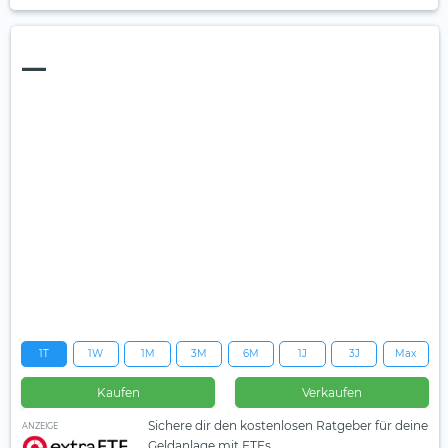
—
1T
1W
1M
3M
6M
1J
3J
Max
Kaufen
Verkaufen
Sichere dir den kostenlosen Ratgeber für deine
ANZEIGE
Geldanlage mit ETFs.