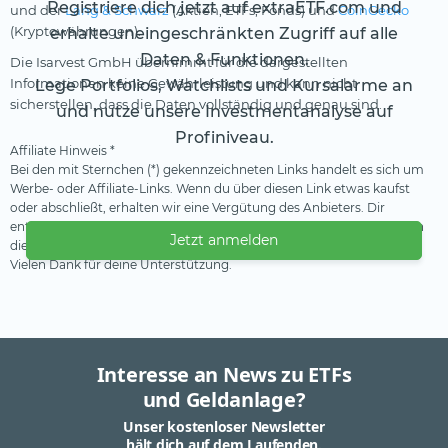
Registriere dich jetzt auf extraETF.com und
und der
Lang & Schwarz
(Aktien, ETFs, Fonds) und
CoinGecko
(Kryptowährungen).
erhalte uneingeschränkten Zugriff auf alle
Daten & Funktionen.
Die Isarvest GmbH übernimmt für die dargestellten
Informationen keine Gewährleistung und kann nicht
Lege Portfolios, Watchlists und Kursalarme an
sicherstellen, dass die Daten vollständig und genau sind.
und nutze unsere Investmentanalyse auf
Profiniveau.
Affiliate Hinweis *
Bei den mit Sternchen (*) gekennzeichneten Links handelt es sich um
Werbe- oder Affiliate-Links. Wenn du über diesen Link etwas kaufst
oder abschließt, erhalten wir eine Vergütung des Anbieters. Dir
entstehen dadurch keine Nachteile oder Mehrkosten. Wir verwenden
Jetzt anmelden
diese Einnahmen, um unser kostenfreies Angebot zu finanzieren.
Vielen Dank für deine Unterstützung.
Interesse an News zu ETFs
und Geldanlage?
Unser kostenloser Newsletter
hält dich auf dem Laufenden.