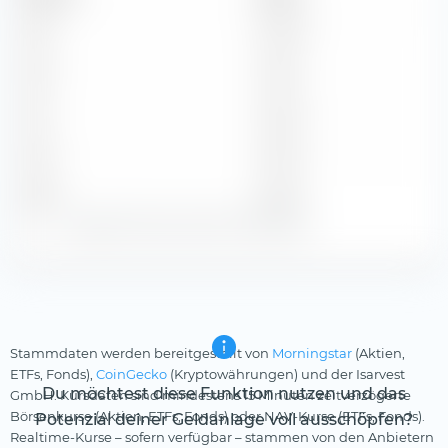
2013
$ 0,08
2012
$ 0,18
2011
$ 0,09
2010
$ 0,06
2009
$ 0,02
Zeige alle historischen Dividenden
Stammdaten werden bereitgestellt von
Morningstar
(Aktien,
ETFs, Fonds),
CoinGecko
(Kryptowährungen) und der Isarvest
Du möchtest diese Funktion nutzen und das
GmbH. Kursdaten sind mindestens 15 Minuten zeitverzögerte
Börsenkurse (Aktien, ETFs, Fonds) oder NAV-Kurse (ETFs, Fonds).
Potenzial deiner Geldanlage voll ausschöpfen?
Realtime-Kurse – sofern verfügbar – stammen von den Anbietern