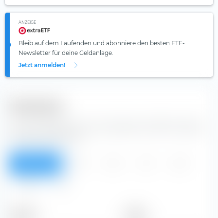
ANZEIGE
Bleib auf dem Laufenden und abonniere den besten ETF-
Newsletter für deine Geldanlage.
Jetzt anmelden!
Dividenden
Aus der Tabelle kannst du Dividenden der NRW Holdings
Ltd Aktie entnehmen.
Überblick
2013
2012
2011
2010
2009
Alle
Zeitraum
Betrag