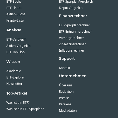
ETF-Suche
ETF-Sparplan Vergleich
ETF-Listen
Depot Vergleich
Aktien-Suche
Finanzrechner
Krypto-Liste
ETF-Sparplanrechner
Analyse
ETF-Entnahmerechner
Vorsorgerechner
ETF-Vergleich
Zinseszinsrechner
Aktien-Vergleich
Inflationsrechner
ETF Top Flop
Support
Wissen
Kontakt
Akademie
Unternehmen
ETF-Explorer
Newsletter
Über uns
Redaktion
Top-Artikel
Presse
Was ist ein ETF?
Karriere
Was ist ein ETF-Sparplan?
Mediadaten