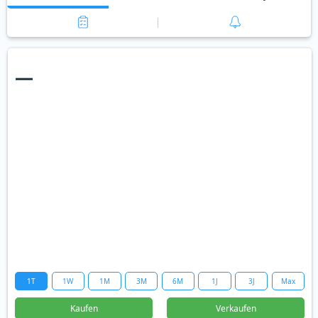
—
1T
1W
1M
3M
6M
1J
3J
Max
Kaufen
Verkaufen