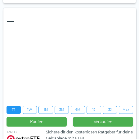
—
1T
1W
1M
3M
6M
1J
3J
Max
Kaufen
Verkaufen
Sichere dir den kostenlosen Ratgeber für deine
ANZEIGE
Geldanlage mit ETFs.