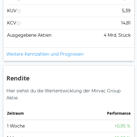
KUV
5,39
KCV
14,81
Ausgegebene Aktien
4 Mrd. Stück
Weitere Kennzahlen und Prognosen
Rendite
Hier siehst du die Wertentwicklung der Mirvac Group
Aktie.
Zeitraum
Perfor­mance
1 Woche
+0,95 %