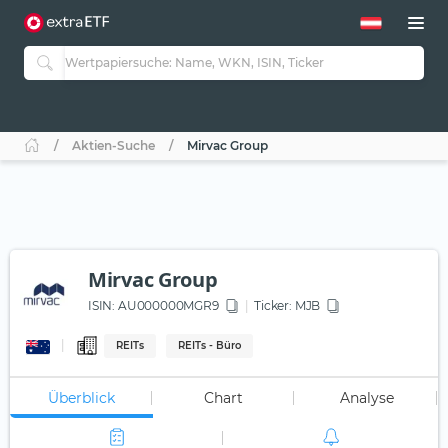
Aktien-Suche
Mirvac Group
Mirvac Group
ISIN:
AU000000MGR9
Ticker:
MJB
REITs
REITs - Büro
Überblick
Chart
Analyse