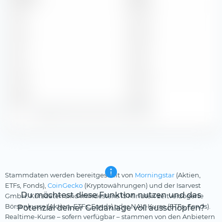
2013
$ 0,50
2012
$ 0,65
2011
$ 0,77
2010
$ 0,66
2009
$ 0,44
Zeige alle historischen Dividenden
Stammdaten werden bereitgestellt von
Morningstar
(Aktien,
ETFs, Fonds),
CoinGecko
(Kryptowährungen) und der Isarvest
Du möchtest diese Funktion nutzen und das
GmbH. Kursdaten sind mindestens 15 Minuten zeitverzögerte
Börsenkurse (Aktien, ETFs, Fonds) oder NAV-Kurse (ETFs, Fonds).
Potenzial deiner Geldanlage voll ausschöpfen?
Realtime-Kurse – sofern verfügbar – stammen von den Anbietern