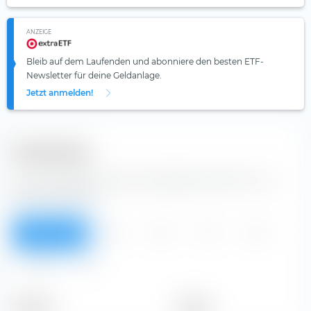
ANZEIGE
Bleib auf dem Laufenden und abonniere den besten ETF-
Newsletter für deine Geldanlage.
Jetzt anmelden!
Dividenden
Aus der Tabelle kannst du Dividenden der JB Hi Fi Ltd
Aktie entnehmen.
Überblick
2013
2012
2011
2010
2009
Alle
Zeitraum
Betrag