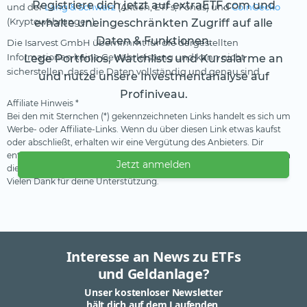
Registriere dich jetzt auf extraETF.com und
und der
Lang & Schwarz
(Aktien, ETFs, Fonds) und
CoinGecko
(Kryptowährungen).
erhalte uneingeschränkten Zugriff auf alle
Daten & Funktionen.
Die Isarvest GmbH übernimmt für die dargestellten
Informationen keine Gewährleistung und kann nicht
Lege Portfolios, Watchlists und Kursalarme an
sicherstellen, dass die Daten vollständig und genau sind.
und nutze unsere Investmentanalyse auf
Profiniveau.
Affiliate Hinweis *
Bei den mit Sternchen (*) gekennzeichneten Links handelt es sich um
Werbe- oder Affiliate-Links. Wenn du über diesen Link etwas kaufst
oder abschließt, erhalten wir eine Vergütung des Anbieters. Dir
entstehen dadurch keine Nachteile oder Mehrkosten. Wir verwenden
Jetzt anmelden
diese Einnahmen, um unser kostenfreies Angebot zu finanzieren.
Vielen Dank für deine Unterstützung.
Interesse an News zu ETFs
und Geldanlage?
Unser kostenloser Newsletter
hält dich auf dem Laufenden.