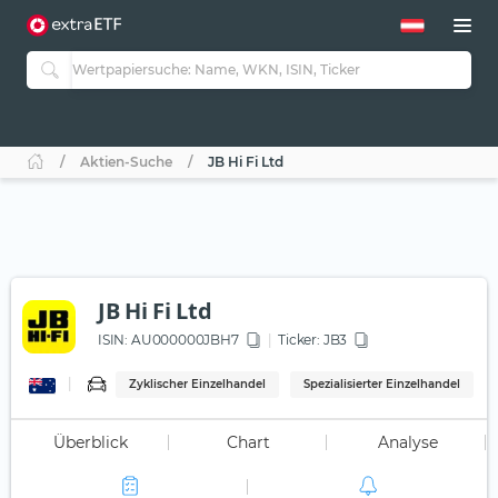
Aktien-Suche
JB Hi Fi Ltd
JB Hi Fi Ltd
ISIN:
AU000000JBH7
Ticker:
JB3
Zyklischer Einzelhandel
Spezialisierter Einzelhandel
Überblick
Chart
Analyse