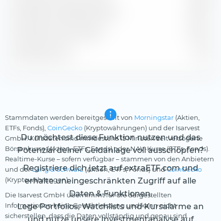
Geschätzte Dividendenrendite
2,98 %
Geschätzte Gewinnrendite
6,78 %
Geschätztes KGV
11,34
Stammdaten werden bereitgestellt von
Morningstar
(Aktien,
ETFs, Fonds),
CoinGecko
(Kryptowährungen) und der Isarvest
Du möchtest diese Funktion nutzen und das
GmbH. Kursdaten sind mindestens 15 Minuten zeitverzögerte
Börsenkurse (Aktien, ETFs, Fonds) oder NAV-Kurse (ETFs, Fonds).
Potenzial deiner Geldanlage voll ausschöpfen?
Realtime-Kurse – sofern verfügbar – stammen von den Anbietern
Registriere dich jetzt auf extraETF.com und
und der
Lang & Schwarz
(Aktien, ETFs, Fonds) und
CoinGecko
(Kryptowährungen).
erhalte uneingeschränkten Zugriff auf alle
Daten & Funktionen.
Die Isarvest GmbH übernimmt für die dargestellten
Informationen keine Gewährleistung und kann nicht
Lege Portfolios, Watchlists und Kursalarme an
sicherstellen, dass die Daten vollständig und genau sind.
und nutze unsere Investmentanalyse auf