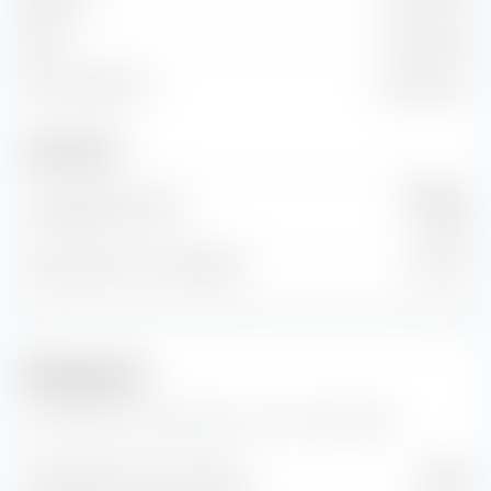
EBIT
4,12 Mrd. €
Freier Cashflow
2,54 Mrd. €
Anzahl Aktien
479 Mio.
Ausgegebene Aktien
Stück
Anzahl Aktien im Streu­besitz
0 Stück
Prognosen
Hier findest du Prognosen zur CSL Limited Aktie.
Geschätzter Gewinn je Aktie
$ 8,28