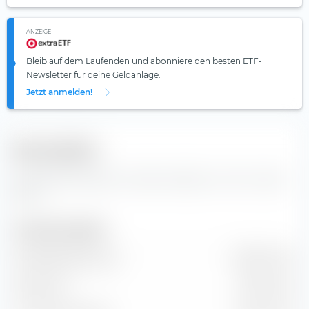
ANZEIGE
Bleib auf dem Laufenden und abonniere den besten ETF-
Newsletter für deine Geldanlage.
Jetzt anmelden!
Kennzahlen
Wichtige Kennzahlen und Stammdaten zur CSL Limited
Aktie.
Unternehmensgröße
Marktkapitalisierung
38,97 Mrd. €
Marktwert
47,61 Mrd. €