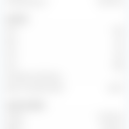
Unternehmenswert
49,74 Mrd. €
Kennzahlen
KGV
15,55
KBV
2,42
KUV
3,02
KCV
12,88
KG-Wachstum (PEG Ratio)
—
Return on Investment (ROI)
16,36 %
Umsatz und Cashflow
Umsatz
15,43 Mrd. €
EBITDA
5,13 Mrd. €