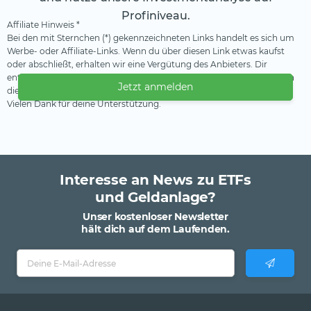
Profiniveau.
Affiliate Hinweis *
Bei den mit Sternchen (*) gekennzeichneten Links handelt es sich um
Werbe- oder Affiliate-Links. Wenn du über diesen Link etwas kaufst
oder abschließt, erhalten wir eine Vergütung des Anbieters. Dir
entstehen dadurch keine Nachteile oder Mehrkosten. Wir verwenden
Jetzt anmelden
diese Einnahmen, um unser kostenfreies Angebot zu finanzieren.
Vielen Dank für deine Unterstützung.
Interesse an News zu ETFs
und Geldanlage?
Unser kostenloser Newsletter
hält dich auf dem Laufenden.