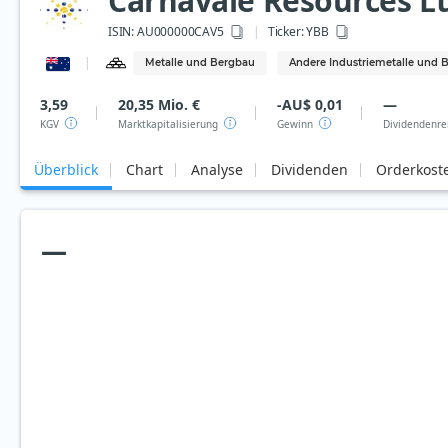
Carnavale Resources L
ISIN:
AU000000CAV5
Ticker:
YBB
Metalle und Bergbau
Andere Industriemetalle und 
3,59
20,35 Mio. €
-AU$ 0,01
—
KGV
Marktkapitalisierung
Gewinn
Dividendenre
Überblick
Chart
Analyse
Dividenden
Orderkost
—