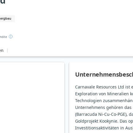
td
Bergbau
ndite
en
Unternehmensbesc
Carnavale Resources Ltd ist 
Exploration von Mineralien k
Technologien zusammenhänge
Unternehmens gehören das Ni
(Barracuda Ni-Cu-Co-PGE), d
Goldprojekt Kookynie. Das 
Investitionsaktivitäten in Au