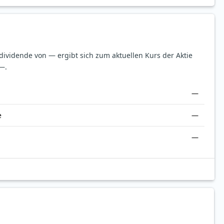
sdividende von — ergibt sich zum aktuellen Kurs der Aktie
—.
—
e
—
—