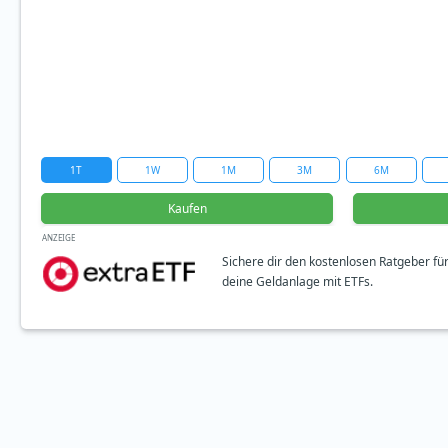
1T
1W
1M
3M
6M
Kaufen
ANZEIGE
Sichere dir den kostenlosen Ratgeber fü
deine Geldanlage mit ETFs.