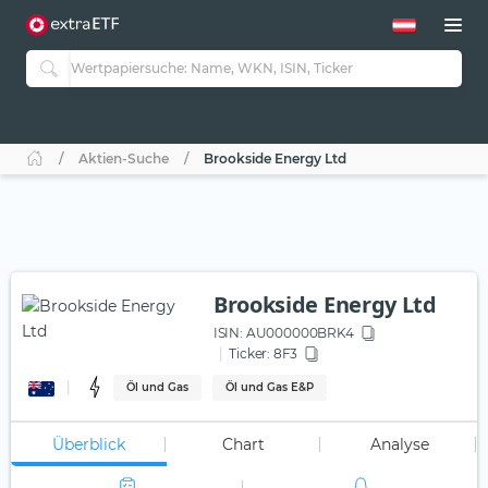
Aktien-Suche
Brookside Energy Ltd
Brookside Energy Ltd
ISIN:
AU000000BRK4
Ticker:
8F3
Öl und Gas
Öl und Gas E&P
Überblick
Chart
Analyse