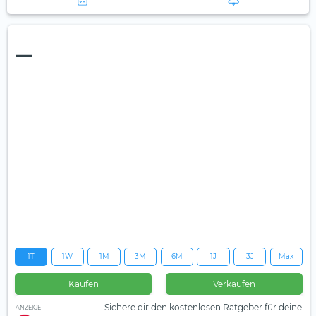
—
1T
1W
1M
3M
6M
1J
3J
Max
Kaufen
Verkaufen
Sichere dir den kostenlosen Ratgeber für deine
ANZEIGE