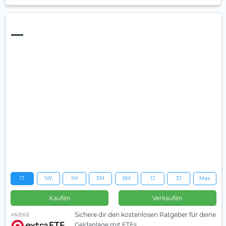
—
1T
1W
1M
3M
6M
1J
3J
Max
Kaufen
Verkaufen
Sichere dir den kostenlosen Ratgeber für deine
ANZEIGE
Geldanlage mit ETFs.