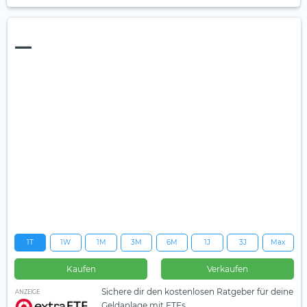
—
1T
1W
1M
3M
6M
1J
3J
Max
Kaufen
Verkaufen
Sichere dir den kostenlosen Ratgeber für deine
ANZEIGE
Geldanlage mit ETFs.