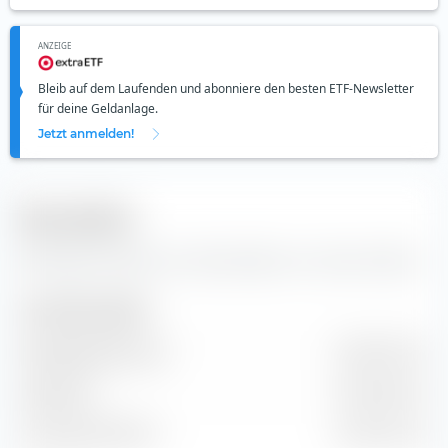
ANZEIGE
Bleib auf dem Laufenden und abonniere den besten ETF-Newsletter
für deine Geldanlage.
Jetzt anmelden!
Kennzahlen
Wichtige Kennzahlen und Stammdaten zur Acrow Ltd Aktie.
Unternehmensgröße
Marktkapitalisierung
238,37 Mio. €
Marktwert
354,55 Mio. €
Unternehmenswert
354,91 Mio. €