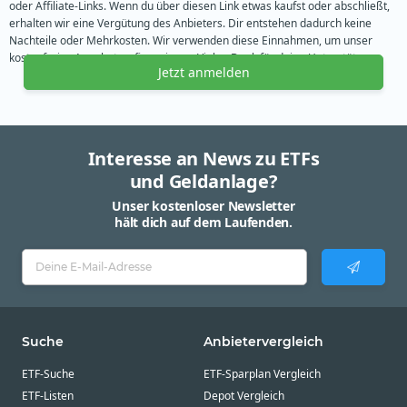
oder Affiliate-Links. Wenn du über diesen Link etwas kaufst oder abschließt,
erhalten wir eine Vergütung des Anbieters. Dir entstehen dadurch keine
Nachteile oder Mehrkosten. Wir verwenden diese Einnahmen, um unser
kostenfreies Angebot zu finanzieren. Vielen Dank für deine Unterstützung.
Jetzt anmelden
Interesse an News zu ETFs
und Geldanlage?
Unser kostenloser Newsletter
hält dich auf dem Laufenden.
Suche
Anbietervergleich
ETF-Suche
ETF-Sparplan Vergleich
ETF-Listen
Depot Vergleich