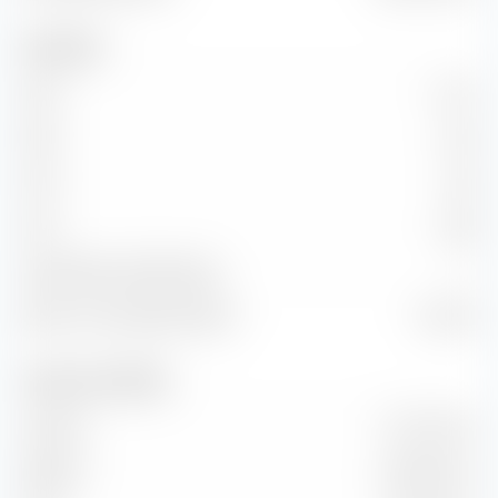
Kennzahlen
KGV
14,12
KBV
2,56
KUV
1,06
KCV
8,89
KG-Wachstum (PEG Ratio)
—
Return on Investment (ROI)
14,04 %
Umsatz und Cashflow
Umsatz
47,71 Mio. €
EBITDA
68,36 Mio. €