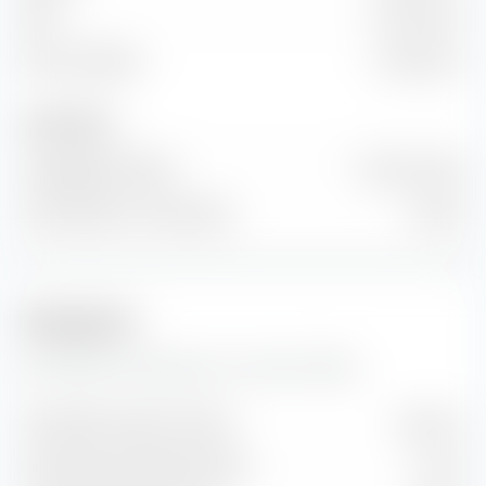
EBIT
40,14 Mio. €
Freier Cashflow
-17,85 Mio. €
Anzahl Aktien
Ausgegebene Aktien
413 Mio. Stück
Anzahl Aktien im Streu­besitz
0 Stück
Prognosen
Hier findest du Prognosen zur Acrow Ltd Aktie.
Geschätzter Gewinn je Aktie
AU$ 0,13
Geschätzte Dividendenrendite
5,16 %