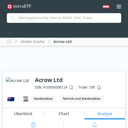
Aktien-Suche
Acrow Ltd
Acrow Ltd
ISIN:
AU0000006124
Ticker:
59Y
Konstruktion
Technik und Konstruktion
Überblick
Chart
Analyse