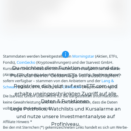
Geschätzte Gewinnrendite
14,38 %
Geschätztes KGV
7,07
Stammdaten werden bereitgestellt von
Morningstar
(Aktien, ETFs,
Fonds),
CoinGecko
(Kryptowährungen) und der Isarvest GmbH.
Du möchtest diese Funktion nutzen und das
Kursdaten sind mindestens 15 Minuten zeitverzögerte Börsenkurse
(Aktien, ETFs, Fonds) oder NAV-Kurse (ETFs, Fonds). Realtime-Kurse –
Potenzial deiner Geldanlage voll ausschöpfen?
sofern verfügbar – stammen von den Anbietern und der
Lang &
Registriere dich jetzt auf extraETF.com und
Schwarz
(Aktien, ETFs, Fonds) und
CoinGecko
(Kryptowährungen).
erhalte uneingeschränkten Zugriff auf alle
Die Isarvest GmbH übernimmt für die dargestellten Informationen
Daten & Funktionen.
keine Gewährleistung und kann nicht sicherstellen, dass die Daten
vollständig und genau sind.
Lege Portfolios, Watchlists und Kursalarme an
und nutze unsere Investmentanalyse auf
Affiliate Hinweis *
Profiniveau.
Bei den mit Sternchen (*) gekennzeichneten Links handelt es sich um Werbe-