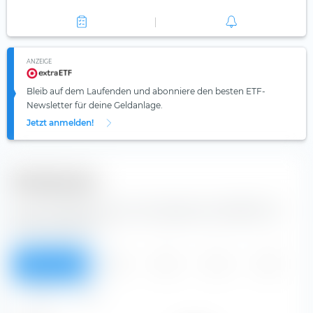
ANZEIGE
Bleib auf dem Laufenden und abonniere den besten ETF-
Newsletter für deine Geldanlage.
Jetzt anmelden!
Dividenden
Aus der Tabelle kannst du Dividenden der ANDRITZ AG
Aktie entnehmen.
Überblick
2026
2025
2024
2023
2022
Alle