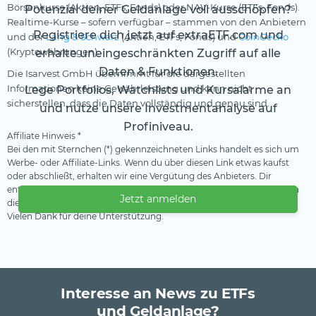
Börsenkurse (Aktien, ETFs, Fonds) oder NAV-Kurse (ETFs, Fonds).
Potenzial deiner Geldanlage voll ausschöpfen?
Realtime-Kurse – sofern verfügbar – stammen von den Anbietern
Registriere dich jetzt auf extraETF.com und
und der
Lang & Schwarz
(Aktien, ETFs, Fonds) und
CoinGecko
(Kryptowährungen).
erhalte uneingeschränkten Zugriff auf alle
Daten & Funktionen.
Die Isarvest GmbH übernimmt für die dargestellten
Informationen keine Gewährleistung und kann nicht
Lege Portfolios, Watchlists und Kursalarme an
sicherstellen, dass die Daten vollständig und genau sind.
und nutze unsere Investmentanalyse auf
Profiniveau.
Affiliate Hinweis *
Bei den mit Sternchen (*) gekennzeichneten Links handelt es sich um
Werbe- oder Affiliate-Links. Wenn du über diesen Link etwas kaufst
oder abschließt, erhalten wir eine Vergütung des Anbieters. Dir
entstehen dadurch keine Nachteile oder Mehrkosten. Wir verwenden
Jetzt anmelden
diese Einnahmen, um unser kostenfreies Angebot zu finanzieren.
Vielen Dank für deine Unterstützung.
Interesse an News zu ETFs
und Geldanlage?