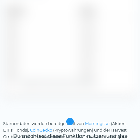
Zeitraum
Betrag
2026
€ 2,70
2025
€ 2,60
2024
€ 2,50
2023
€ 2,10
2022
€ 1,65
Zeige alle historischen Dividenden
Stammdaten werden bereitgestellt von
Morningstar
(Aktien,
ETFs, Fonds),
CoinGecko
(Kryptowährungen) und der Isarvest
Du möchtest diese Funktion nutzen und das
GmbH. Kursdaten sind mindestens 15 Minuten zeitverzögerte