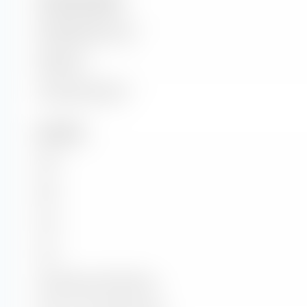
Unternehmensgröße
Marktkapitalisierung
Marktwert
Unternehmenswert
Kennzahlen
KGV
KBV
KUV
KCV
KG-Wachstum (PEG Ratio)