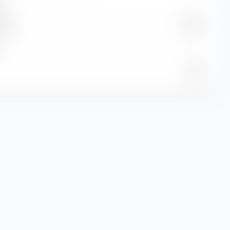
e
—
dite
2,73 %
—
11,50