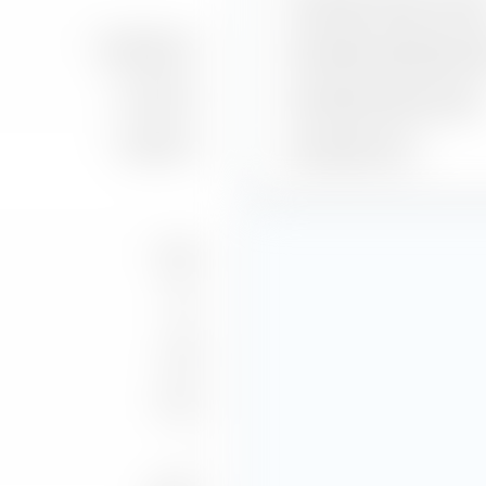
Geschätzter Gewinn je Akti
987,39 Mio. €
Geschätzte Dividendenren
1,41 Mrd. €
Geschätzte Gewinnrendite
1,49 Mrd. €
Geschätztes KGV
18,97
1,31
0,63
27,70
—