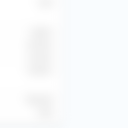
6,95 %
1,64 Mrd. €
170,77 Mio. €
94,17 Mio. €
112,95 Mio. €
35 Mio. Stück
0 Stück