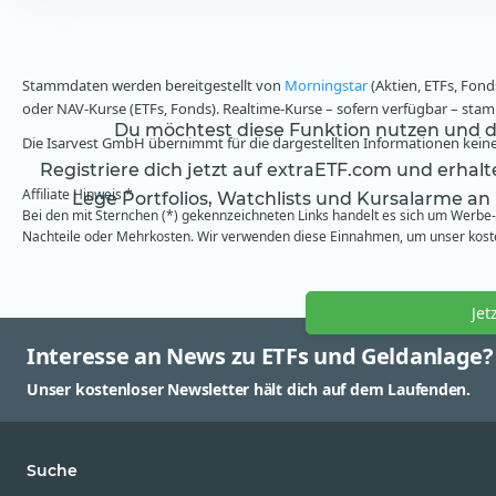
Stammdaten werden bereitgestellt von
Morningstar
(Aktien, ETFs, Fond
oder NAV-Kurse (ETFs, Fonds). Realtime-Kurse – sofern verfügbar – st
Du möchtest diese Funktion nutzen und da
Die Isarvest GmbH übernimmt für die dargestellten Informationen keine 
Registriere dich jetzt auf extraETF.com und erhal
Affiliate Hinweis *
Lege Portfolios, Watchlists und Kursalarme an
Bei den mit Sternchen (*) gekennzeichneten Links handelt es sich um Werbe- 
Nachteile oder Mehrkosten. Wir verwenden diese Einnahmen, um unser kosten
Jet
Interesse an News zu ETFs und Geldanlage?
Unser kostenloser Newsletter hält dich auf dem Laufenden.
Suche