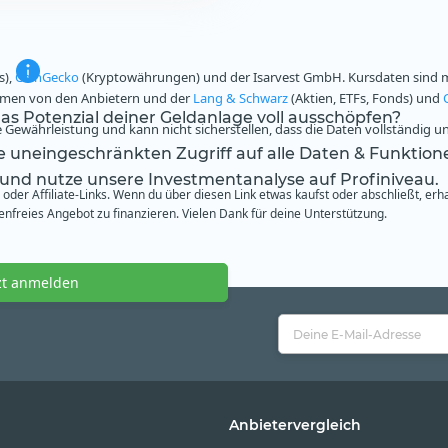
s),
CoinGecko
(Kryptowährungen) und der Isarvest GmbH. Kursdaten sind mi
ammen von den Anbietern und der
Lang & Schwarz
(Aktien, ETFs, Fonds) und
s Potenzial deiner Geldanlage voll ausschöpfen?
Gewährleistung und kann nicht sicherstellen, dass die Daten vollständig u
te uneingeschränkten Zugriff auf alle Daten & Funktion
 und nutze unsere Investmentanalyse auf Profiniveau.
oder Affiliate-Links. Wenn du über diesen Link etwas kaufst oder abschließt, erh
freies Angebot zu finanzieren. Vielen Dank für deine Unterstützung.
zt anmelden
Anbietervergleich