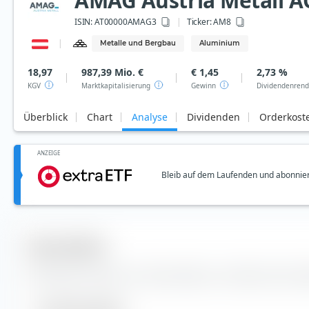
AMAG Austria Metall A
ISIN:
AT00000AMAG3
Ticker:
AM8
Metalle und Bergbau
Aluminium
18,97
987,39 Mio. €
€ 1,45
2,73 %
KGV
Marktkapitalisierung
Gewinn
Dividendenrend
Überblick
Chart
Analyse
Dividenden
Orderkost
ANZEIGE
Bleib auf dem Laufenden und abonnier
Kennzahlen
Wichtige Kennzahlen und Stammdaten zur AMAG Austria Met