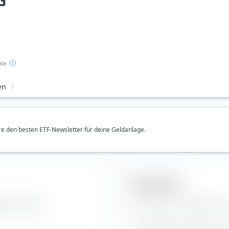
G
ite
en
e den besten ETF-Newsletter für deine Geldanlage.
Prognosen
all AG Aktie.
Hier findest du Prognosen z