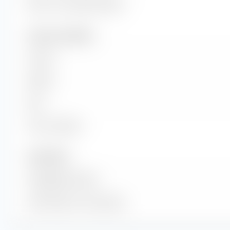
Return on Investment (ROI)
Umsatz und Cashflow
Umsatz
EBITDA
EBIT
Freier Cashflow
Anzahl Aktien
Ausgegebene Aktien
Anzahl Aktien im Streu­besitz