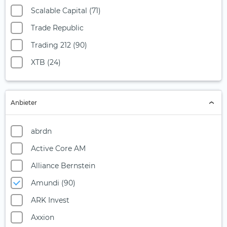
Cyber Security
Scalable Capital (71)
Staatsanleihen Eurozone
Derivate
Trade Republic
STOXX Europe 600
Digitale Gesundheit
Trading 212 (90)
Digitale Infrastruktur und Konnektivität
XTB (24)
Digitales Lernen
Digitalisierung (1)
Anbieter
E-Commerce
E-Commerce Emerging Markets
abrdn
E-Commerce Logistic
Active Core AM
E-Sport
Alliance Bernstein
Elektromobilität
Amundi (90)
Erneuerbare Energien (1)
ARK Invest
Ethereum
Axxion