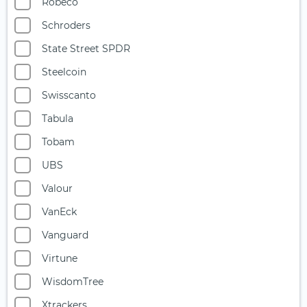
Multi-Asset (2)
Robeco
Nahrungsmittel- und Getränkeindustrie
Schroders
Ölaktien
State Street SPDR
Private Equity
Steelcoin
Quantencomputing
Swisscanto
Reise & Freizeit
Tabula
Rüstungsindustrie
Tobam
Seltene Erden
UBS
Silberminen
Valour
Smart City (1)
VanEck
Solarenergie
Vanguard
Starke Marken
Virtune
Telekommunikation
WisdomTree
Uran
Xtrackers