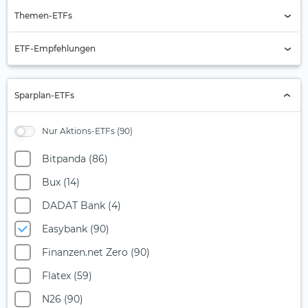
Indexauswahl
Themen-ETFs
Alternde Gesellschaft
ETF-Empfehlungen
Automobilbranche
Aktien Asien
Banken
Sparplan-ETFs
Aktien Asien-Pazifik (ex Japan)
Batterie
Aktien Eurozone
Nur Aktions-ETFs (90)
Biotech
Aktien Global
Bitcoin
Bitpanda (86)
Aktien Industrieländer
Blockchain
Bux (14)
Aktien Schwellenländer
Blue Economy
DADAT Bank (4)
Anleihen Global
Burggraben
Easybank (90)
MSCI Europe
Chemie
Finanzen.net Zero (90)
MSCI USA
Christliche Prinzipien
Flatex (59)
S&P 500
Cloud Computing
N26 (90)
Staatsanleihen Deutschland