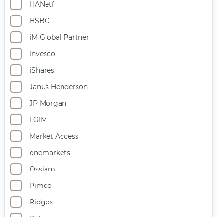
Klimawandel
HANetf
Konsum
HSBC
Kreislaufwirtschaft
iM Global Partner
Kryptowährungen
Invesco
Künstliche Intelligenz (1)
iShares
Künstliche Intelligenz (1)
Janus Henderson
Landwirtschaft
JP Morgan
Luft- und Raumfahrt
LGIM
Luxus & Lifestyle (1)
Market Access
Master Limited Partnerships (MLP)
onemarkets
Medizintechnik
Ossiam
Metaverse
Pimco
Millennials (1)
Ridgex