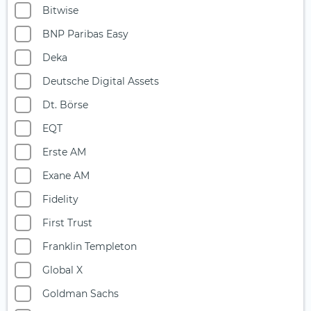
Finanzsektor
Bitwise
Fintech
BNP Paribas Easy
Future of Food
Deka
Geschlechtergleichheit
Deutsche Digital Assets
Gesundheit
Dt. Börse
Globale Dividenden (1)
EQT
Goldminen
Erste AM
Halbleiter
Exane AM
Holz
Fidelity
Immobilien (1)
First Trust
Infrastruktur
Franklin Templeton
Innovative Technologien (1)
Global X
Islam
Goldman Sachs