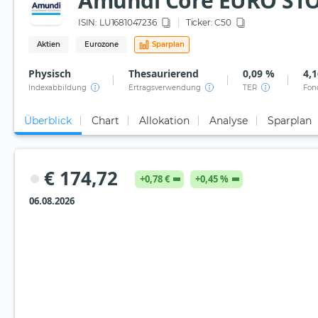
Amundi Core EURO STOX
ISIN:
LU1681047236
Ticker:
C50
Aktien
Eurozone
Sparplan
Physisch
Thesaurierend
0,09 %
4,1
Indexabbildung
Ertragsverwendung
TER
Fon
Überblick
Chart
Allokation
Analyse
Sparplan
€ 174,72
+0,78 €
+0,45 %
06.08.2026