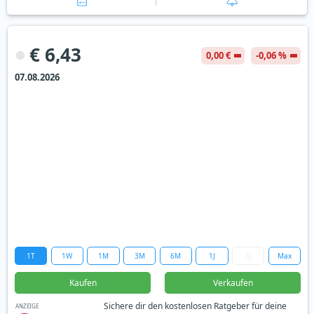
€ 6,43
0,00 €
-0,06 %
07.08.2026
1T
1W
1M
3M
6M
1J
3J
Max
Kaufen
Verkaufen
Sichere dir den kostenlosen Ratgeber für deine
ANZEIGE