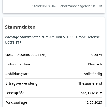
Stand: 06.08.2026.
Performance angezeigt in EUR.
Stammdaten
Wichtige Stammdaten zum Amundi STOXX Europe Defense
UCITS ETF
Gesamt­kosten­quote (TER)
0,35 %
Index­abbildung
Physisch
Abbildungs­art
Vollständig
Ertrags­verwendung
Thesaurierend
Fonds­größe
646,17 Mio. €
Fonds­auflage
12.05.2025