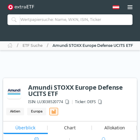
ETF Suche
Amundi STOXX Europe Defense UCITS ETF
Amundi STOXX Europe Defense
UCITS ETF
ISIN:
LU3038520774
Ticker:
DEFS
Aktien
Europa
Überblick
Chart
Allokation