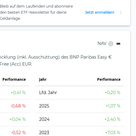
Bleib auf dem Laufenden und abonniere
den besten ETF-Newsletter für deine
Jetzt anmelden!
Geldanlage.
NAV
icklung (inkl. Ausschüttung) des BNP Paribas Easy €
Free (Acc) EUR.
Perfor­mance
Jahr
Perfor­mance
+0,41 %
Lfd. Jahr
+0,20 %
-0,68 %
2025
+1,07 %
+0,04 %
2024
+2,40 %
-0,52 %
2023
+7,03 %