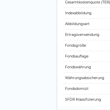
Gesamt­kosten­quote (TER
Index­abbildung
Abbildungs­art
Ertrags­verwendung
Fonds­größe
Fonds­auflage
Fonds­währung
Währungsabsicherung
Fondsdomizil
SFDR Klassifizierung