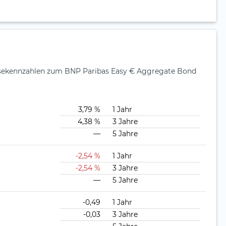
ysekennzahlen zum BNP Paribas Easy € Aggregate Bond
3,79 %
1 Jahr
4,38 %
3 Jahre
—
5 Jahre
-2,54 %
1 Jahr
-2,54 %
3 Jahre
—
5 Jahre
-0,49
1 Jahr
-0,03
3 Jahre