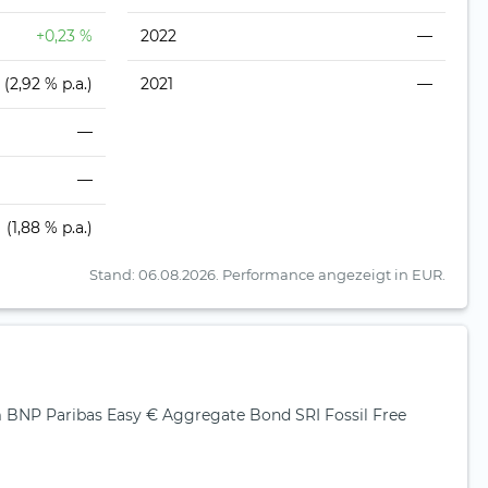
+0,23 %
2022
—
(2,92 % p.a.)
2021
—
—
—
(1,88 % p.a.)
Stand: 06.08.2026.
Performance angezeigt in EUR.
NP Paribas Easy € Aggregate Bond SRI Fossil Free