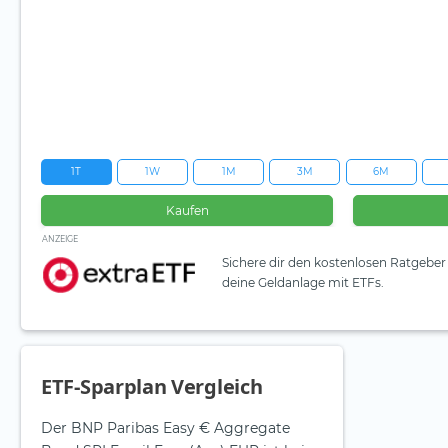
1T
1W
1M
3M
6M
Kaufen
ANZEIGE
Sichere dir den kostenlosen Ratgeber 
deine Geldanlage mit ETFs.
ETF-Sparplan Vergleich
Der BNP Paribas Easy € Aggregate