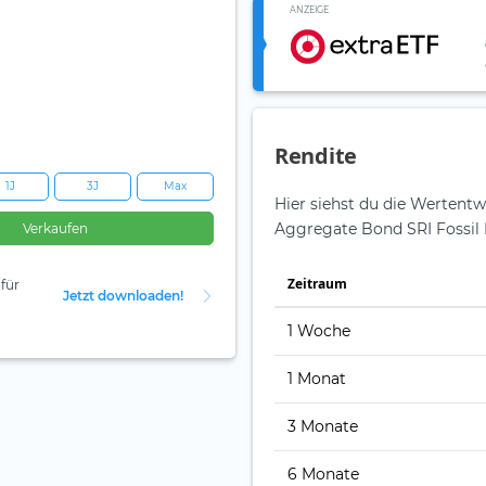
ANZEIGE
Rendite
1J
3J
Max
Hier siehst du die Wertentw
Aggregate Bond SRI Fossil 
Verkaufen
Zeit­raum
für
Jetzt downloaden!
1 Woche
1 Monat
3 Monate
6 Monate