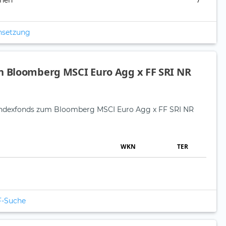
onen
7
nsetzung
n Bloomberg MSCI Euro Agg x FF SRI NR
e Indexfonds zum Bloomberg MSCI Euro Agg x FF SRI NR
WKN
TER
F-Suche