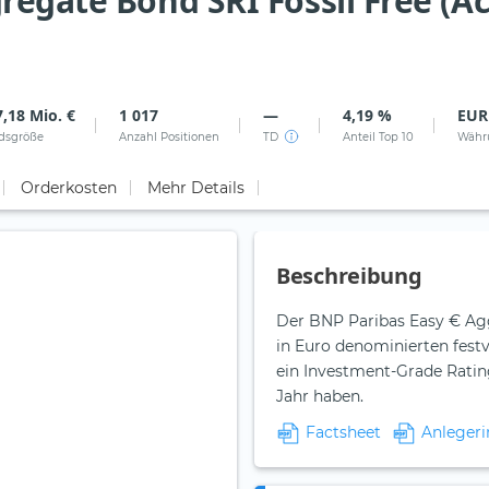
regate Bond SRI Fossil Free (A
,18 Mio. €
1 017
—
4,19 %
EUR
dsgröße
Anzahl Positionen
TD
Anteil Top 10
Währ
Orderkosten
Mehr Details
Beschreibung
Der BNP Paribas Easy € Agg
in Euro denominierten fest
ein Investment-Grade Ratin
Jahr haben.
Factsheet
Anlegeri