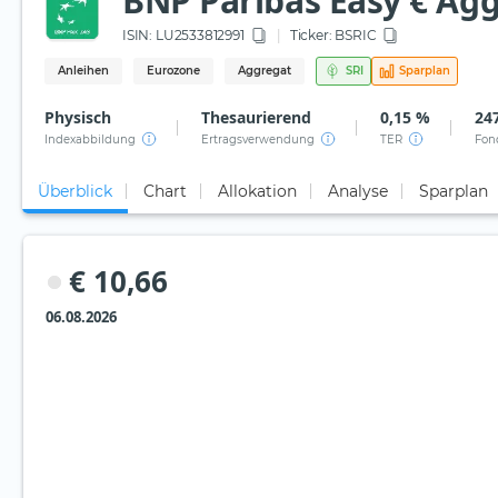
BNP Paribas Easy € Agg
ISIN:
LU2533812991
Ticker:
BSRIC
Anleihen
Eurozone
Aggregat
SRI
Sparplan
Physisch
Thesaurierend
0,15 %
247
Indexabbildung
Ertragsverwendung
TER
Fon
Überblick
Chart
Allokation
Analyse
Sparplan
€ 10,66
06.08.2026