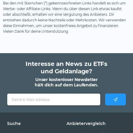
Bei den mit Sternchen (*) gekennzeichneten Links handelt es sich um
Werbe- oder Affiliate-Links. Wenn du über diesen Link etwas kaufst
oder abschließt, erhalten wir eine Vergütung des Anbieters. Dir
entstehen dadurch keine Nachteile oder Mehrkosten. Wir verwenden
diese Einnahmen, um unser kostenfreies Angebot zu finanzieren.
Vielen Dank für deine Unterstützung.
Interesse an News zu ETFs
und Geldanlage?
Unser kostenloser Newsletter
hält dich auf dem Laufenden.
Suche
Anbietervergleich