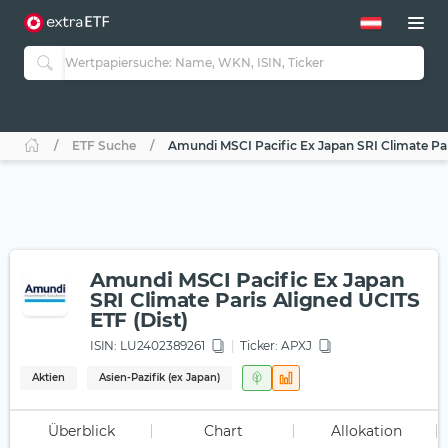
ETF Suche
Amundi MSCI Pacific Ex Japan SRI Climate Par
Amundi MSCI Pacific Ex Japan
SRI Climate Paris Aligned UCITS
ETF (Dist)
ISIN:
LU2402389261
Ticker:
APXJ
Aktien
Asien-Pazifik (ex Japan)
Überblick
Chart
Allokation