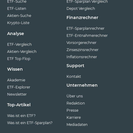
ETF-Suche
ETF-Sparplan Vergleich
ETF-Listen
Depot Vergleich
Aktien-Suche
Finanzrechner
Krypto-Liste
ETF-Sparplanrechner
Analyse
ETF-Entnahmerechner
Vorsorgerechner
ETF-Vergleich
Zinseszinsrechner
Aktien-Vergleich
Inflationsrechner
ETF Top Flop
Support
Wissen
Kontakt
Akademie
Unternehmen
ETF-Explorer
Newsletter
Über uns
Redaktion
Top-Artikel
Presse
Was ist ein ETF?
Karriere
Was ist ein ETF-Sparplan?
Mediadaten