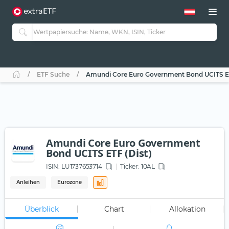
ETF Suche
Amundi Core Euro Government Bond UCITS ET
Amundi Core Euro Government
Bond UCITS ETF (Dist)
ISIN:
LU1737653714
Ticker:
10AL
Anleihen
Eurozone
Überblick
Chart
Allokation