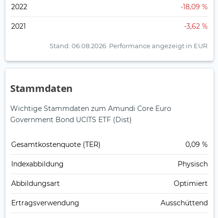
2022
-18,09 %
2021
-3,62 %
Stand: 06.08.2026.
Performance angezeigt in EUR.
Stammdaten
Wichtige Stammdaten zum Amundi Core Euro
Government Bond UCITS ETF (Dist)
Gesamt­kosten­quote (TER)
0,09 %
Index­abbildung
Physisch
Abbildungs­art
Optimiert
Ertrags­verwendung
Ausschüttend