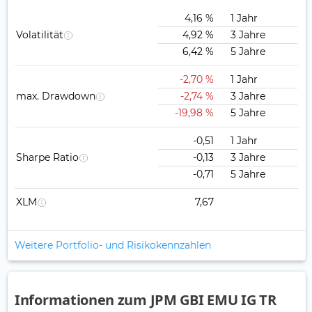
4,16 %
1 Jahr
Volatilität
4,92 %
3 Jahre
6,42 %
5 Jahre
-2,70 %
1 Jahr
max. Drawdown
-2,74 %
3 Jahre
-19,98 %
5 Jahre
-0,51
1 Jahr
Sharpe Ratio
-0,13
3 Jahre
-0,71
5 Jahre
XLM
7,67
Weitere Portfolio- und Risikokennzahlen
Informationen zum JPM GBI EMU IG TR