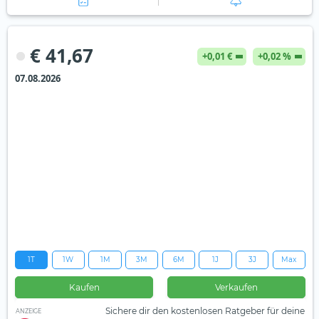
€ 41,67
+0,01 €
+0,02 %
07.08.2026
1T
1W
1M
3M
6M
1J
3J
Max
Kaufen
Verkaufen
Sichere dir den kostenlosen Ratgeber für deine
ANZEIGE