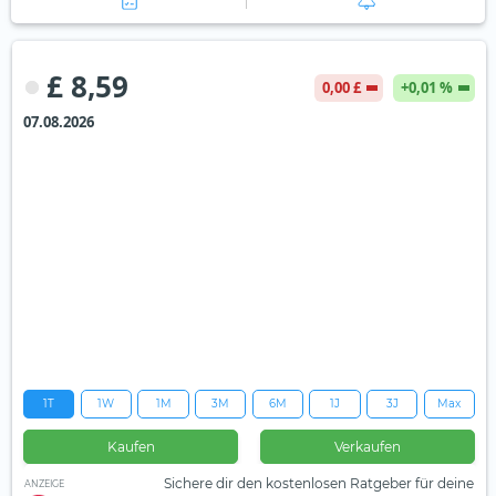
£ 8,59
0,00 £
+0,01 %
07.08.2026
1T
1W
1M
3M
6M
1J
3J
Max
Kaufen
Verkaufen
Sichere dir den kostenlosen Ratgeber für deine
ANZEIGE