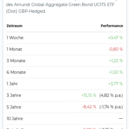
des Amundi Global Aggregate Green Bond UCITS ETF
(Dist) GBP-Hedged.
Zeit­raum
Perfor­mance
1 Woche
+0,47 %
1 Monat
-0,80 %
3 Monate
+1,22 %
6 Monate
+1,50 %
1 Jahr
+3,77 %
3 Jahre
+15,15 %
(4,82 % p.a.)
-8,42 %
(-1,74 % p.a.)
5 Jahre
—
10 Jahre