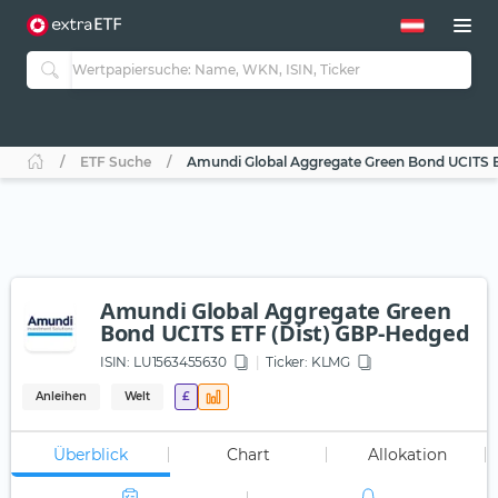
ETF Suche
Amundi Global Aggregate Green Bond UCITS 
Amundi Global Aggregate Green
Bond UCITS ETF (Dist) GBP-Hedged
ISIN:
LU1563455630
Ticker:
KLMG
Anleihen
Welt
£
Überblick
Chart
Allokation