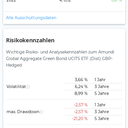
2022
€ 0,12
1,01 %
Alle Ausschüttungsdaten
Risikokennzahlen
Wichtige Risiko- und Analysekennzahlen zum Amundi
Global Aggregate Green Bond UCITS ETF (Dist) GBP-
Hedged
3,66 %
1 Jahr
Volatilität
6,24 %
3 Jahre
8,99 %
5 Jahre
-2,57 %
1 Jahr
max. Drawdown
-2,57 %
3 Jahre
-21,20 %
5 Jahre