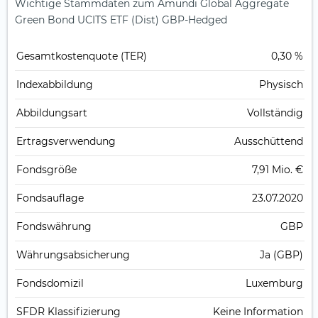
Wichtige Stammdaten zum Amundi Global Aggregate
Green Bond UCITS ETF (Dist) GBP-Hedged
Gesamt­kosten­quote (TER)
0,30 %
Index­abbildung
Physisch
Abbildungs­art
Vollständig
Ertrags­verwendung
Ausschüttend
Fonds­größe
7,91 Mio. €
Fonds­auflage
23.07.2020
Fonds­währung
GBP
Währungsabsicherung
Ja (GBP)
Fondsdomizil
Luxemburg
SFDR Klassifizierung
Keine Information