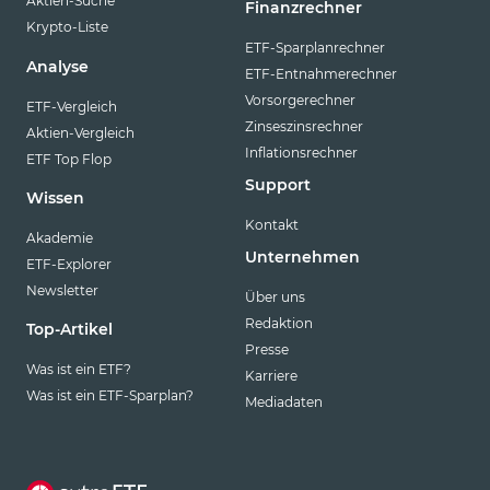
Aktien-Suche
Finanzrechner
Krypto-Liste
ETF-Sparplanrechner
Analyse
ETF-Entnahmerechner
Vorsorgerechner
ETF-Vergleich
Zinseszinsrechner
Aktien-Vergleich
Inflationsrechner
ETF Top Flop
Support
Wissen
Kontakt
Akademie
Unternehmen
ETF-Explorer
Newsletter
Über uns
Redaktion
Top-Artikel
Presse
Was ist ein ETF?
Karriere
Was ist ein ETF-Sparplan?
Mediadaten