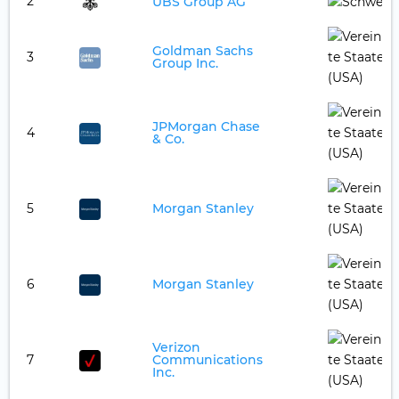
2
UBS Group AG
Goldman Sachs
3
Group Inc.
JPMorgan Chase
4
& Co.
5
Morgan Stanley
6
Morgan Stanley
Verizon
7
Communications
Inc.