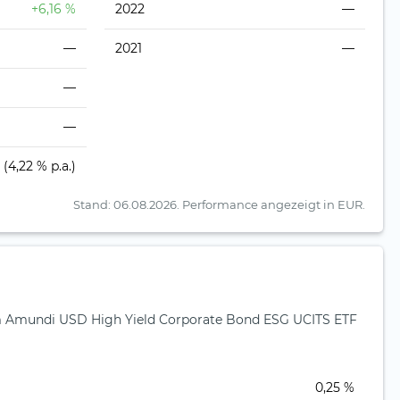
+6,16 %
2022
—
—
2021
—
—
—
(4,22 % p.a.)
Stand: 06.08.2026.
Performance angezeigt in EUR.
Amundi USD High Yield Corporate Bond ESG UCITS ETF
)
0,25 %