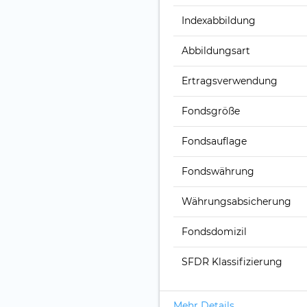
Index­abbildung
Abbildungs­art
Ertrags­verwendung
Fonds­größe
Fonds­auflage
Fonds­währung
Währungsabsicherung
Fondsdomizil
SFDR Klassifizierung
Mehr Details