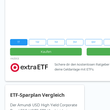
1T
1W
1M
3M
6M
Kaufen
ANZEIGE
Sichere dir den kostenlosen Ratgeber 
deine Geldanlage mit ETFs.
ETF-Sparplan Vergleich
Der Amundi USD High Yield Corporate