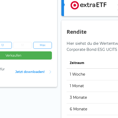
Rendite
Hier siehst du die Wertent
1J
3J
Max
Corporate Bond ESG UCITS 
Verkaufen
Zeit­raum
für
Jetzt downloaden!
1 Woche
1 Monat
3 Monate
6 Monate