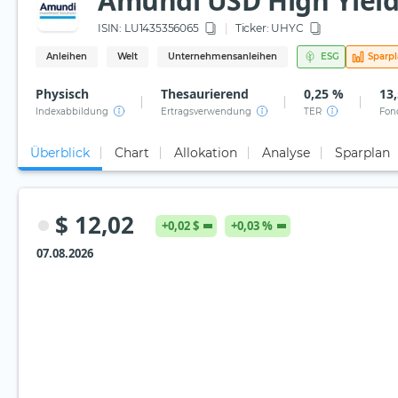
Amundi USD High Yield
ISIN:
LU1435356065
Ticker:
UHYC
Anleihen
Welt
Unternehmensanleihen
ESG
Sparp
Physisch
Thesaurierend
0,25 %
13,
Indexabbildung
Ertragsverwendung
TER
Fon
Überblick
Chart
Allokation
Analyse
Sparplan
$ 12,02
+0,02 $
+0,03 %
07.08.2026