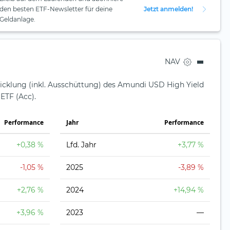
den besten ETF-Newsletter für deine
Jetzt anmelden!
Geldanlage.
NAV
wicklung (inkl. Ausschüttung) des Amundi USD High Yield
ETF (Acc).
Perfor­mance
Jahr
Perfor­mance
+0,38 %
Lfd. Jahr
+3,77 %
-1,05 %
2025
-3,89 %
+2,76 %
2024
+14,94 %
+3,96 %
2023
—