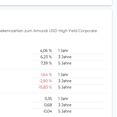
ysekennzahlen zum Amundi USD High Yield Corporate
4,06 %
1 Jahr
6,23 %
3 Jahre
7,39 %
5 Jahre
-1,64 %
1 Jahr
-2,90 %
3 Jahre
-15,83 %
5 Jahre
0,35
1 Jahr
0,68
3 Jahre
-0,04
5 Jahre