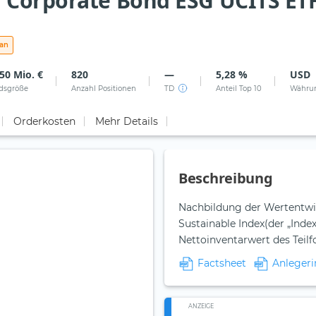
 Corporate Bond ESG UCITS ETF
lan
50 Mio. €
820
—
5,28 %
USD
dsgröße
Anzahl Positionen
TD
Anteil Top 10
Währu
Orderkosten
Mehr Details
Beschreibung
Nachbildung der Wertentwi
Sustainable Index(der „Ind
Nettoinventarwert des Teil
Factsheet
Anlegeri
ANZEIGE