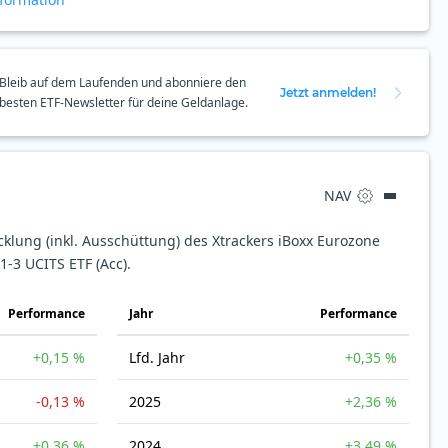
Bleib auf dem Laufenden und abonniere den
Jetzt anmelden!
besten ETF-Newsletter für deine Geldanlage.
NAV
cklung (inkl. Ausschüttung) des Xtrackers iBoxx Eurozone
-3 UCITS ETF (Acc).
Perfor­mance
Jahr
Perfor­mance
+0,15 %
Lfd. Jahr
+0,35 %
-0,13 %
2025
+2,36 %
+0,36 %
2024
+3,49 %