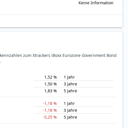
Keine Information
sekennzahlen zum Xtrackers iBoxx Eurozone Government Bond
)
1,52 %
1 Jahr
1,50 %
3 Jahre
1,83 %
5 Jahre
-1,18 %
1 Jahr
-1,18 %
3 Jahre
-5,25 %
5 Jahre