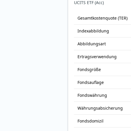
UCITS ETF (Acc)
Gesamt­kosten­quote (TER)
Index­abbildung
Abbildungs­art
Ertrags­verwendung
Fonds­größe
Fonds­auflage
Fonds­währung
Währungsabsicherung
Fondsdomizil