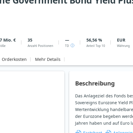
ne Government Bond Yield Plus
7 Mio. €
35
—
56,56 %
EUR
röße
Anzahl Positionen
TD
Anteil Top 10
Währung
Orderkosten
Mehr Details
Beschreibung
Das Anlageziel des Fonds be
Sovereigns Eurozone Yield Pl
Wertentwicklung handelbarer
der Eurozone begeben werden
Jahren haben und auf Euro l
Factsheet
Anlegerin