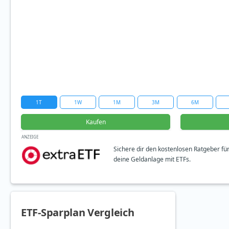
1T
1W
1M
3M
6M
Kaufen
ANZEIGE
Sichere dir den kostenlosen Ratgeber fü
deine Geldanlage mit ETFs.
ETF-Sparplan Vergleich