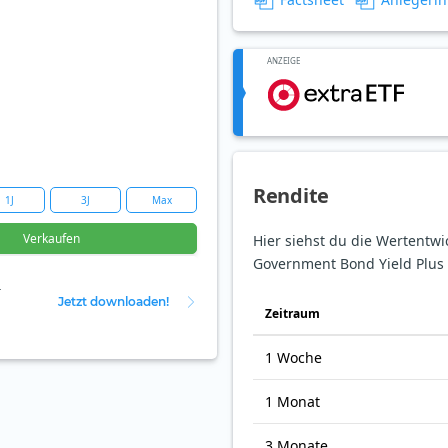
ANZEIGE
Rendite
1J
3J
Max
Verkaufen
Hier siehst du die Wertentwi
Government Bond Yield Plus 1
r
Jetzt downloaden!
Zeit­raum
1 Woche
1 Monat
3 Monate