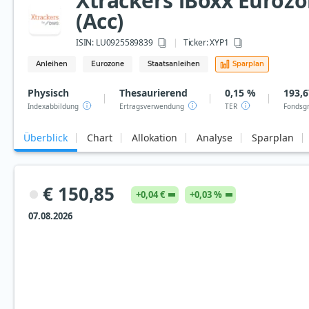
Xtrackers iBoxx Eurozo
(Acc)
ISIN:
LU0925589839
Ticker:
XYP1
Anleihen
Eurozone
Staatsanleihen
Sparplan
Physisch
Thesaurierend
0,15 %
193,6
Indexabbildung
Ertragsverwendung
TER
Fondsg
Überblick
Chart
Allokation
Analyse
Sparplan
€ 150,85
+0,04 €
+0,03 %
07.08.2026