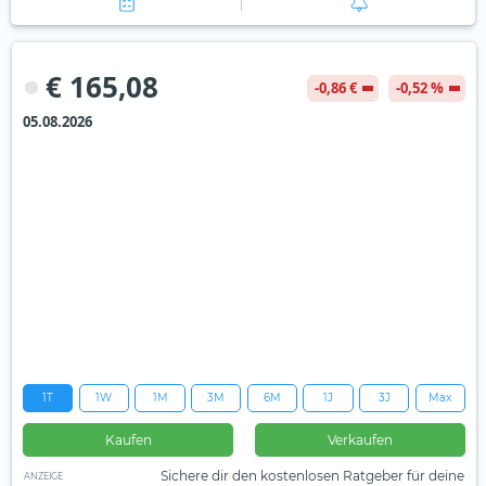
€ 165,08
-0,86 €
-0,52 %
05.08.2026
1T
1W
1M
3M
6M
1J
3J
Max
Kaufen
Verkaufen
Sichere dir den kostenlosen Ratgeber für deine
ANZEIGE