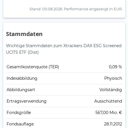
Stand: 05.08.2026.
Performance angezeigt in EUR.
Stammdaten
Wichtige Stammdaten zum Xtrackers DAX ESG Screened
UCITS ETF (Dist)
Gesamt­kosten­quote (TER)
0,09 %
Index­abbildung
Physisch
Abbildungs­art
Vollständig
Ertrags­verwendung
Ausschüttend
Fonds­größe
567,00 Mio. €
Fonds­auflage
28.11.2012