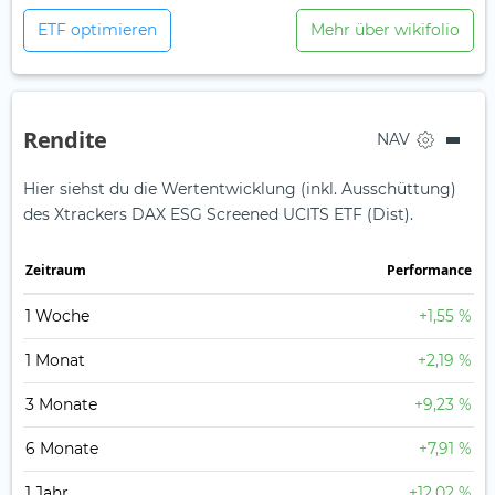
ETF optimieren
Mehr über wikifolio
Rendite
NAV
Hier siehst du die Wertentwicklung (inkl. Ausschüttung)
des Xtrackers DAX ESG Screened UCITS ETF (Dist).
Zeit­raum
Perfor­mance
1 Woche
+1,55 %
1 Monat
+2,19 %
3 Monate
+9,23 %
6 Monate
+7,91 %
1 Jahr
+12,02 %