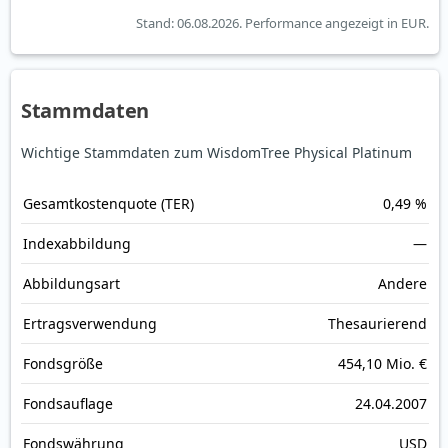
Stand: 06.08.2026.
Performance angezeigt in EUR.
Stammdaten
Wichtige Stammdaten zum WisdomTree Physical Platinum
Gesamt­kosten­quote (TER)
0,49 %
Index­abbildung
—
Abbildungs­art
Andere
Ertrags­verwendung
Thesaurierend
Fonds­größe
454,10 Mio. €
Fonds­auflage
24.04.2007
Fonds­währung
USD