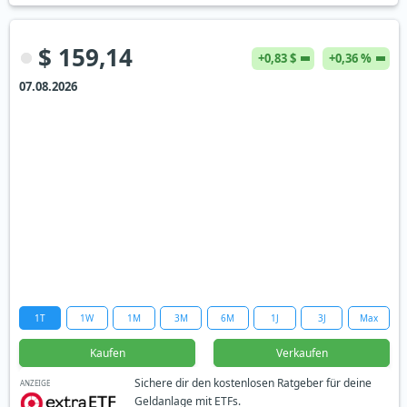
$ 159,14
+0,83 $
+0,36 %
07.08.2026
1T
1W
1M
3M
6M
1J
3J
Max
Kaufen
Verkaufen
Sichere dir den kostenlosen Ratgeber für deine
ANZEIGE
Geldanlage mit ETFs.