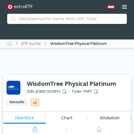
ETF Suche
WisdomTree Physical Platinum
WisdomTree Physical Platinum
ISIN:
JE00B1VS2W53
Ticker:
PHPT
Rohstoffe
Überblick
Chart
Allokation