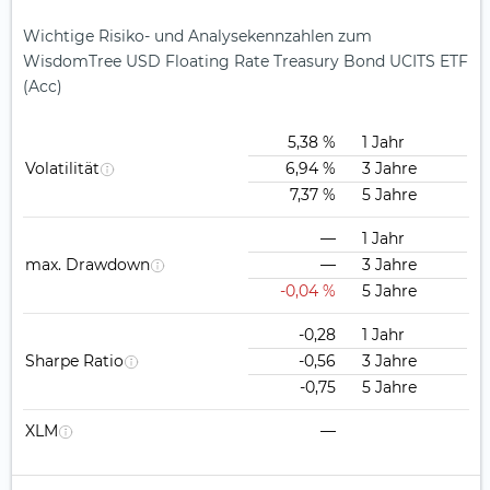
Wichtige Risiko- und Analysekennzahlen zum
WisdomTree USD Floating Rate Treasury Bond UCITS ETF
(Acc)
5,38 %
1 Jahr
Volatilität
6,94 %
3 Jahre
7,37 %
5 Jahre
—
1 Jahr
max. Drawdown
—
3 Jahre
-0,04 %
5 Jahre
-0,28
1 Jahr
Sharpe Ratio
-0,56
3 Jahre
-0,75
5 Jahre
XLM
—