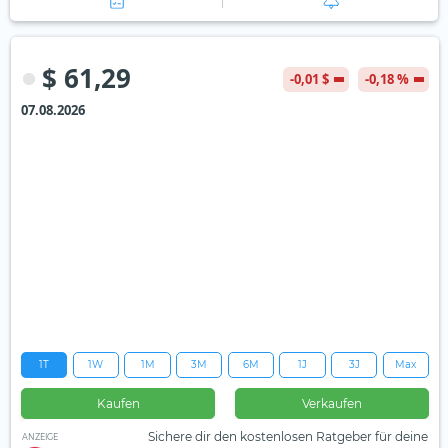
$ 61,29
-0,01 $
-0,18 %
07.08.2026
1T
1W
1M
3M
6M
1J
3J
Max
Kaufen
Verkaufen
Sichere dir den kostenlosen Ratgeber für deine
ANZEIGE