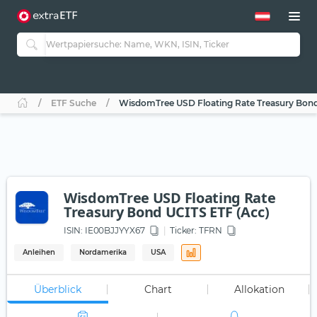
ETF Suche
WisdomTree USD Floating Rate Treasury Bond
WisdomTree USD Floating Rate
Treasury Bond UCITS ETF (Acc)
ISIN:
IE00BJJYYX67
Ticker:
TFRN
Anleihen
Nordamerika
USA
Überblick
Chart
Allokation