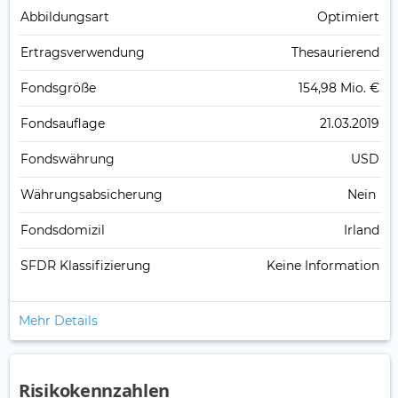
Abbildungs­art
Optimiert
Ertrags­verwendung
Thesaurierend
Fonds­größe
154,98 Mio. €
Fonds­auflage
21.03.2019
Fonds­währung
USD
Währungsabsicherung
Nein
Fondsdomizil
Irland
SFDR Klassifizierung
Keine Information
Mehr Details
Risikokennzahlen