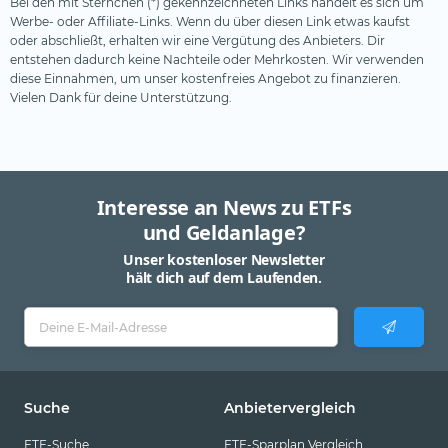
Bei den mit Sternchen (*) gekennzeichneten Links handelt es sich um
Werbe- oder Affiliate-Links. Wenn du über diesen Link etwas kaufst
oder abschließt, erhalten wir eine Vergütung des Anbieters. Dir
entstehen dadurch keine Nachteile oder Mehrkosten. Wir verwenden
diese Einnahmen, um unser kostenfreies Angebot zu finanzieren.
Vielen Dank für deine Unterstützung.
Interesse an News zu ETFs
und Geldanlage?
Unser kostenloser Newsletter
hält dich auf dem Laufenden.
Suche
Anbietervergleich
ETF-Suche
ETF-Sparplan Vergleich