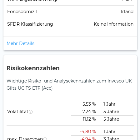
Fondsdomizil
Irland
SFDR Klassifizierung
Keine Information
Mehr Details
Risikokennzahlen
Wichtige Risiko- und Analysekennzahlen zum Invesco UK
Gilts UCITS ETF (Acc)
5,53 %
1 Jahr
Volatilität
7,24 %
3 Jahre
11,12 %
5 Jahre
-4,80 %
1 Jahr
max. Drawdown
-4,94 %
3 Jahre