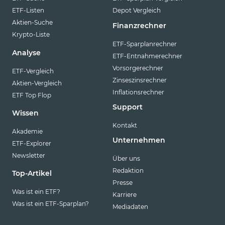
ETF-Listen
Depot Vergleich
Aktien-Suche
Finanzrechner
Krypto-Liste
ETF-Sparplanrechner
Analyse
ETF-Entnahmerechner
Vorsorgerechner
ETF-Vergleich
Zinseszinsrechner
Aktien-Vergleich
Inflationsrechner
ETF Top Flop
Support
Wissen
Kontakt
Akademie
Unternehmen
ETF-Explorer
Newsletter
Über uns
Redaktion
Top-Artikel
Presse
Was ist ein ETF?
Karriere
Was ist ein ETF-Sparplan?
Mediadaten