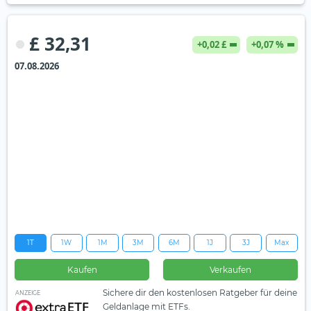
£ 32,31
+0,02 £
+0,07 %
07.08.2026
1T
1W
1M
3M
6M
1J
3J
Max
Kaufen
Verkaufen
Sichere dir den kostenlosen Ratgeber für deine
ANZEIGE
Geldanlage mit ETFs.