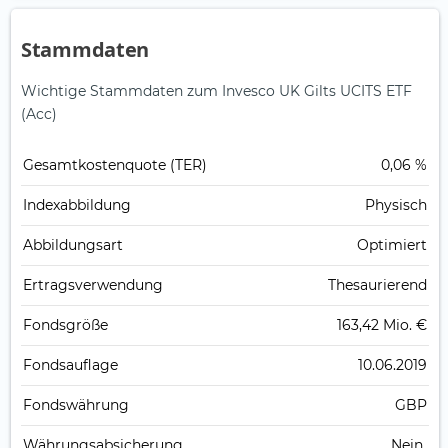
Stammdaten
Wichtige Stammdaten zum Invesco UK Gilts UCITS ETF
(Acc)
Gesamt­kosten­quote (TER)
0,06 %
Index­abbildung
Physisch
Abbildungs­art
Optimiert
Ertrags­verwendung
Thesaurierend
Fonds­größe
163,42 Mio. €
Fonds­auflage
10.06.2019
Fonds­währung
GBP
Währungsabsicherung
Nein