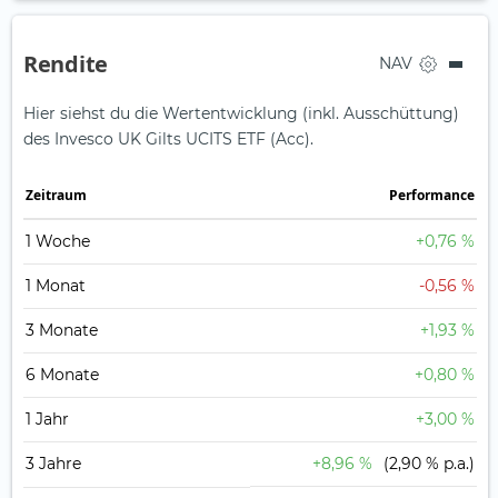
Rendite
NAV
Hier siehst du die Wertentwicklung (inkl. Ausschüttung)
des Invesco UK Gilts UCITS ETF (Acc).
Zeit­raum
Perfor­mance
1 Woche
+0,76 %
1 Monat
-0,56 %
3 Monate
+1,93 %
6 Monate
+0,80 %
1 Jahr
+3,00 %
3 Jahre
+8,96 %
(2,90 % p.a.)