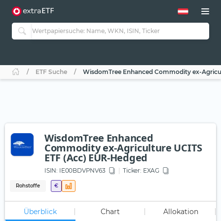
ETF Suche
WisdomTree Enhanced Commodity ex-Agricul
WisdomTree Enhanced
Commodity ex-Agriculture UCITS
ETF (Acc) EUR-Hedged
ISIN:
IE00BDVPNV63
Ticker:
EXAG
Rohstoffe
€
Überblick
Chart
Allokation