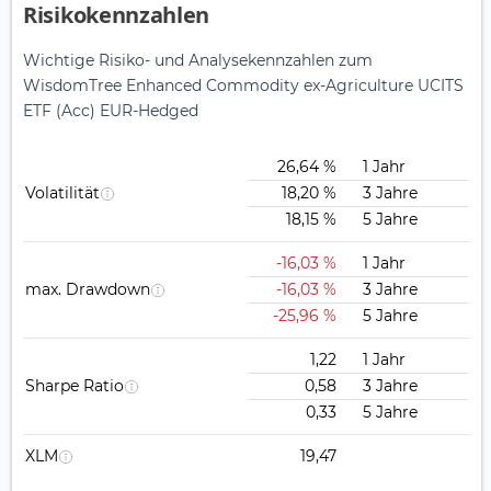
Risikokennzahlen
Wichtige Risiko- und Analysekennzahlen zum
WisdomTree Enhanced Commodity ex-Agriculture UCITS
ETF (Acc) EUR-Hedged
26,64 %
1 Jahr
Volatilität
18,20 %
3 Jahre
18,15 %
5 Jahre
-16,03 %
1 Jahr
max. Drawdown
-16,03 %
3 Jahre
-25,96 %
5 Jahre
1,22
1 Jahr
Sharpe Ratio
0,58
3 Jahre
0,33
5 Jahre
XLM
19,47