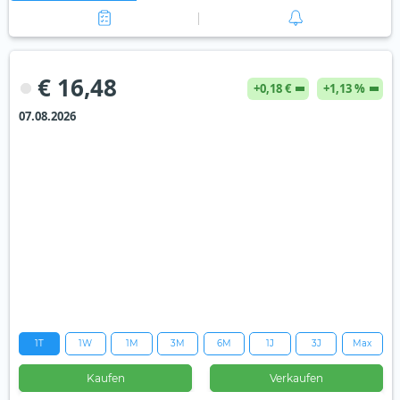
€ 16,48
+0,18 €
+1,13 %
07.08.2026
1T
1W
1M
3M
6M
1J
3J
Max
Kaufen
Verkaufen