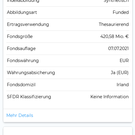
Index­abbildung
Synthetisch
Abbildungs­art
Funded
Ertrags­verwendung
Thesaurierend
Fonds­größe
420,58 Mio. €
Fonds­auflage
07.07.2021
Fonds­währung
EUR
Währungsabsicherung
Ja (EUR)
Fondsdomizil
Irland
SFDR Klassifizierung
Keine Information
Mehr Details