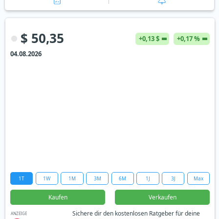
$ 50,35
+0,13 $
+0,17 %
04.08.2026
1T
1W
1M
3M
6M
1J
3J
Max
Kaufen
Verkaufen
Sichere dir den kostenlosen Ratgeber für deine
ANZEIGE