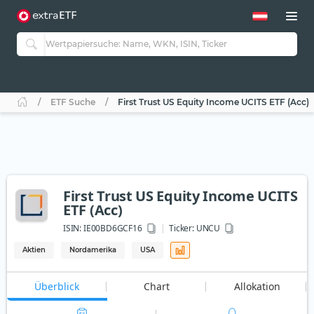
ETF Suche
First Trust US Equity Income UCITS ETF (Acc)
First Trust US Equity Income UCITS
ETF (Acc)
ISIN:
IE00BD6GCF16
Ticker:
UNCU
Aktien
Nordamerika
USA
Überblick
Chart
Allokation