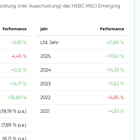
wicklung (inkl. Ausschüttung) des HSBC MSCI Emerging
Perfor­mance
Jahr
Perfor­mance
+5,81 %
Lfd. Jahr
+21,80 %
-4,49 %
2025
+17,60 %
+0,12 %
2024
+14,33 %
+14,17 %
2023
+5,62 %
+36,80 %
2022
-14,85 %
(18,19 % p.a.)
2021
+4,30 %
(7,89 % p.a.)
(8,21 % p.a.)