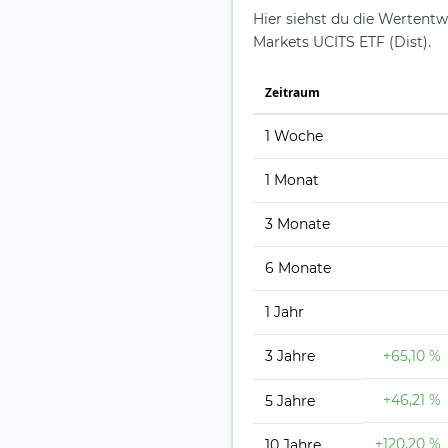
Hier siehst du die Wertent
Markets UCITS ETF (Dist).
Zeit­raum
1 Woche
1 Monat
3 Monate
6 Monate
1 Jahr
3 Jahre
+65,10 %
+46,21 %
5 Jahre
+120,20 %
10 Jahre