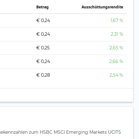
Betrag
Ausschüttungsrendite
€ 0,24
1,67 %
€ 0,24
2,31 %
€ 0,25
2,65 %
€ 0,24
2,66 %
€ 0,28
2,54 %
ysekennzahlen zum HSBC MSCI Emerging Markets UCITS