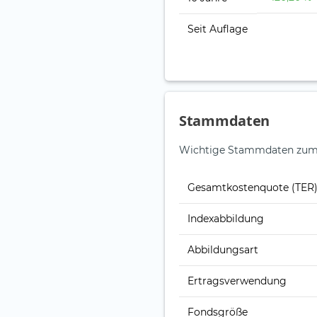
Seit Auflage
Stammdaten
Wichtige Stammdaten zum 
Gesamt­kosten­quote (TER
Index­abbildung
Abbildungs­art
Ertrags­verwendung
Fonds­größe