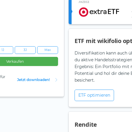
ANZEIGE
ETF mit wikifolio op
1J
3J
Max
Diversifikation kann auch ü
du aktive Handelsstrategie
Verkaufen
Ergebnis: Ein Portfolio mit
Potential und hol dir dein
für
Jetzt downloaden!
besichert.
ETF optimieren
Rendite