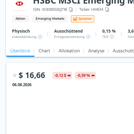
HSBC MSCI Emerging Ma
ISIN:
IE00B5SSQT16
Ticker:
HMEM
Aktien
Emerging Markets
Sparplan
Physisch
Ausschüttend
0,15 %
3,6
Indexabbildung
Ertragsverwendung
TER
Fon
Überblick
Chart
Allokation
Analyse
Ausschüt
$ 16,66
-0,12 $
-0,59 %
06.08.2026