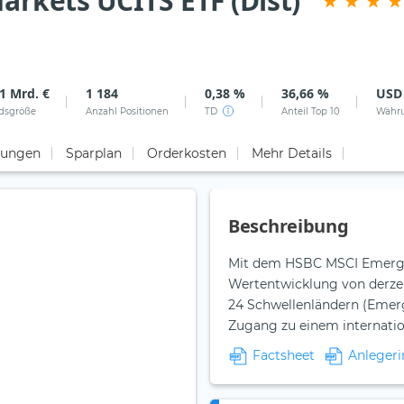
rkets UCITS ETF (Dist)
1 Mrd. €
1 184
0,38 %
36,66 %
USD
dsgröße
Anzahl Positionen
TD
Anteil Top 10
Währ
tungen
Sparplan
Orderkosten
Mehr Details
Beschreibung
Mit dem HSBC MSCI Emergin
Wertentwicklung von derze
24 Schwellenländern (Emerg
Zugang zu einem internatio
Factsheet
Anlegeri