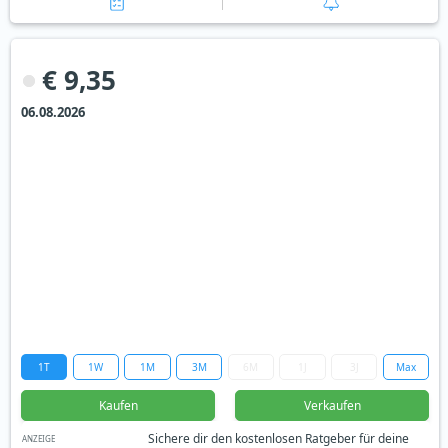
€ 9,35
06.08.2026
1T
1W
1M
3M
6M
1J
3J
Max
Kaufen
Verkaufen
Sichere dir den kostenlosen Ratgeber für deine
ANZEIGE