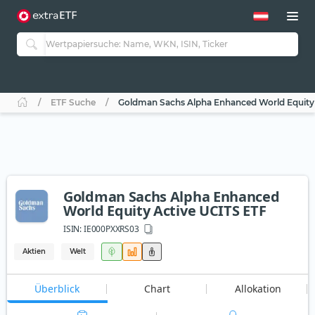
ETF Suche
Goldman Sachs Alpha Enhanced World Equity 
Goldman Sachs Alpha Enhanced
World Equity Active UCITS ETF
ISIN:
IE000PXXRS03
Aktien
Welt
Überblick
Chart
Allokation