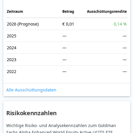
Zeitraum
Betrag
Ausschüttungsrendite
2026
(Prognose)
€ 0,01
0,14 %
2025
—
—
2024
—
—
2023
—
—
2022
—
—
Alle Ausschüttungsdaten
Risikokennzahlen
Wichtige Risiko- und Analysekennzahlen zum Goldman
Sachs Alpha Enhanced World Equity Active UCITS ETF