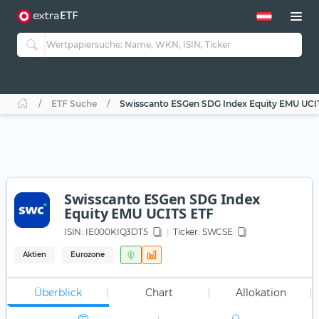
ETF Suche
Swisscanto ESGen SDG Index Equity EMU UCI
Swisscanto ESGen SDG Index
Equity EMU UCITS ETF
ISIN:
IE000KIQ3DT5
Ticker:
SWCSE
Aktien
Eurozone
Überblick
Chart
Allokation