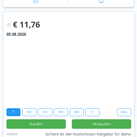
€ 11,76
05.08.2026
1T
1W
1M
3M
6M
1J
3J
Max
Kaufen
Verkaufen
Sichere dir den kostenlosen Ratgeber für deine
ANZEIGE