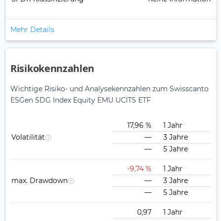
Mehr Details
Risikokennzahlen
Wichtige Risiko- und Analysekennzahlen zum Swisscanto
ESGen SDG Index Equity EMU UCITS ETF
17,96 %
1 Jahr
Volatilität
—
3 Jahre
—
5 Jahre
-9,74 %
1 Jahr
max. Drawdown
—
3 Jahre
—
5 Jahre
0,97
1 Jahr