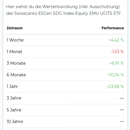
Hier siehst du die Wertentwicklung (inkl. Ausschüttung)
des Swisscanto ESGen SDG Index Equity EMU UCITS ETF.
Zeit­raum
Perfor­mance
1 Woche
+4,42 %
1 Monat
-1,53 %
3 Monate
+9,91 %
6 Monate
+10,74 %
1 Jahr
+23,58 %
3 Jahre
—
—
5 Jahre
—
10 Jahre