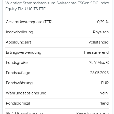
Wichtige Stammdaten zum Swisscanto ESGen SDG Index
Equity EMU UCITS ETF
Gesamt­kosten­quote (TER)
0,29 %
Index­abbildung
Physisch
Abbildungs­art
Vollständig
Ertrags­verwendung
Thesaurierend
Fonds­größe
71,17 Mio. €
Fonds­auflage
25.03.2025
Fonds­währung
EUR
Währungsabsicherung
Nein
Fondsdomizil
Irland
SFDR Klassifizierung
Keine Information