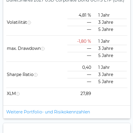
BulletShares 2027 USD Corporate Bond UCITS ETF (Dist)
4,81 %
1 Jahr
Volatilität
—
3 Jahre
—
5 Jahre
-1,80 %
1 Jahr
max. Drawdown
—
3 Jahre
—
5 Jahre
0,40
1 Jahr
Sharpe Ratio
—
3 Jahre
—
5 Jahre
XLM
27,89
Weitere Portfolio- und Risikokennzahlen