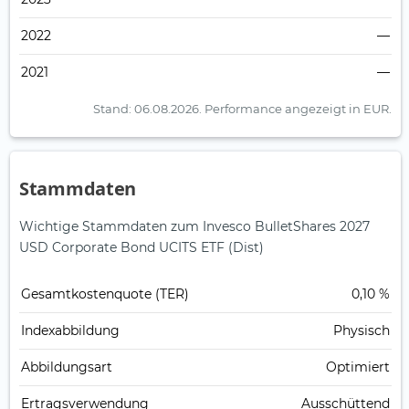
2022
—
2021
—
Stand: 06.08.2026.
Performance angezeigt in EUR.
Stammdaten
Wichtige Stammdaten zum Invesco BulletShares 2027
USD Corporate Bond UCITS ETF (Dist)
Gesamt­kosten­quote (TER)
0,10 %
Index­abbildung
Physisch
Abbildungs­art
Optimiert
Ertrags­verwendung
Ausschüttend