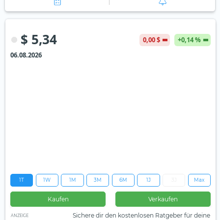
$ 5,34
0,00 $
+0,14 %
06.08.2026
1T
1W
1M
3M
6M
1J
3J
Max
Kaufen
Verkaufen
Sichere dir den kostenlosen Ratgeber für deine
ANZEIGE