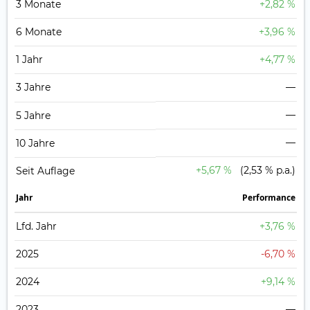
3 Monate
+2,82 %
6 Monate
+3,96 %
1 Jahr
+4,77 %
3 Jahre
—
—
5 Jahre
—
10 Jahre
+5,67 %
(2,53 % p.a.)
Seit Auflage
Jahr
Perfor­mance
Lfd. Jahr
+3,76 %
2025
-6,70 %
2024
+9,14 %
2023
—