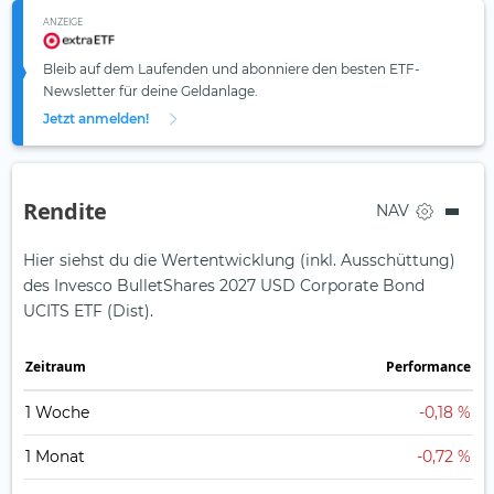
ANZEIGE
Bleib auf dem Laufenden und abonniere den besten ETF-
Newsletter für deine Geldanlage.
Jetzt anmelden!
Rendite
NAV
Hier siehst du die Wertentwicklung (inkl. Ausschüttung)
des Invesco BulletShares 2027 USD Corporate Bond
UCITS ETF (Dist).
Zeit­raum
Perfor­mance
1 Woche
-0,18 %
1 Monat
-0,72 %