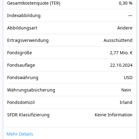
Gesamt­kosten­quote (TER)
0,30 %
Index­abbildung
—
Abbildungs­art
Andere
Ertrags­verwendung
Ausschüttend
Fonds­größe
2,77 Mio. €
Fonds­auflage
22.10.2024
Fonds­währung
USD
Währungsabsicherung
Nein
Fondsdomizil
Irland
SFDR Klassifizierung
Keine Information
Mehr Details