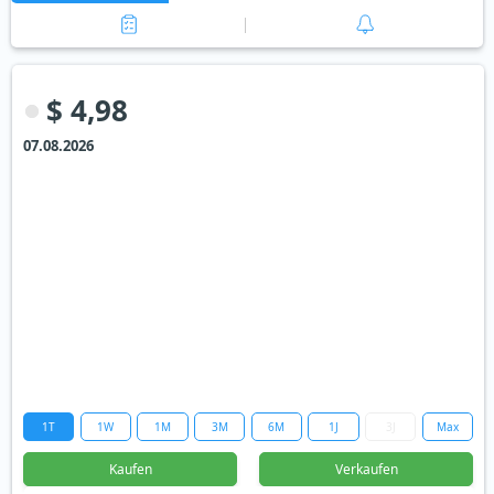
$ 4,98
07.08.2026
1T
1W
1M
3M
6M
1J
3J
Max
Kaufen
Verkaufen