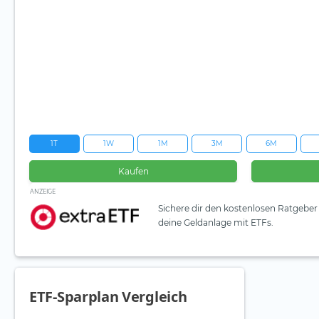
1T
1W
1M
3M
6M
Kaufen
ANZEIGE
Sichere dir den kostenlosen Ratgeber 
deine Geldanlage mit ETFs.
ETF-Sparplan Vergleich