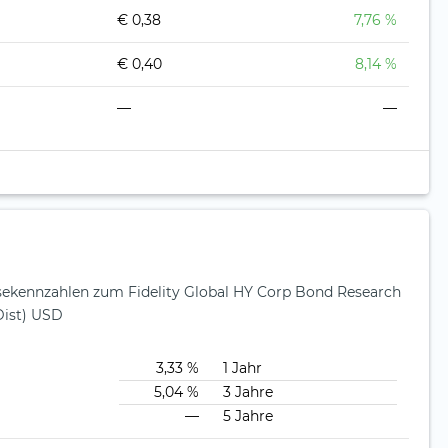
€ 0,38
7,76 %
€ 0,40
8,14 %
—
—
sekennzahlen zum Fidelity Global HY Corp Bond Research
Dist) USD
3,33 %
1 Jahr
5,04 %
3 Jahre
—
5 Jahre