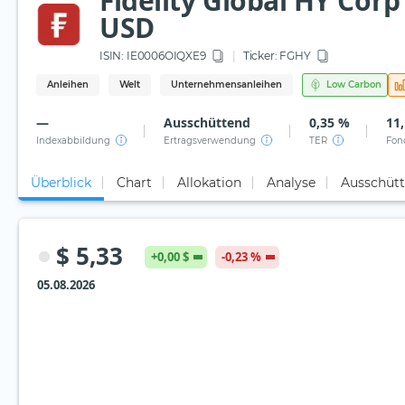
Fidelity Global HY Cor
USD
ISIN:
IE0006OIQXE9
Ticker:
FGHY
Anleihen
Welt
Unternehmensanleihen
Low Carbon
—
Ausschüttend
0,35 %
11,
Indexabbildung
Ertragsverwendung
TER
Fon
Überblick
Chart
Allokation
Analyse
Ausschüt
$ 5,33
+0,00 $
-0,23 %
05.08.2026