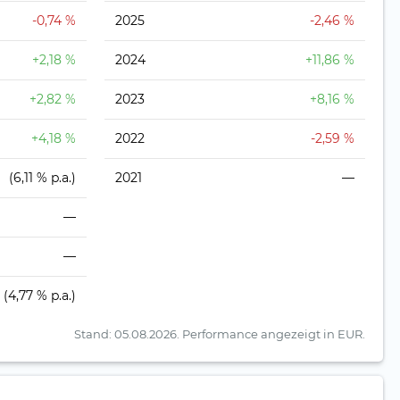
-0,74 %
2025
-2,46 %
+2,18 %
2024
+11,86 %
+2,82 %
2023
+8,16 %
+4,18 %
2022
-2,59 %
(6,11 % p.a.)
2021
—
—
—
(4,77 % p.a.)
Stand: 05.08.2026.
Performance angezeigt in EUR.