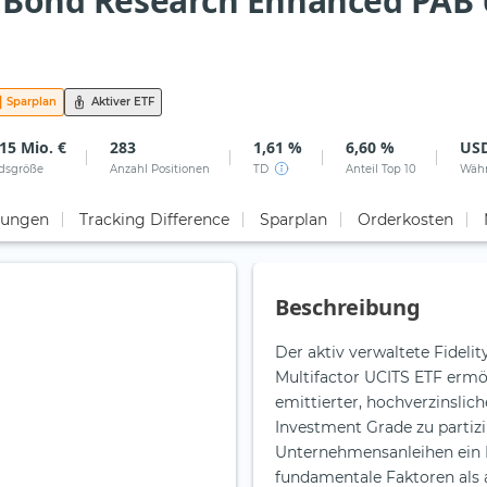
p Bond Research Enhanced PAB U
Sparplan
Aktiver ETF
15 Mio. €
283
1,61 %
6,60 %
US
dsgröße
Anzahl Positionen
TD
Anteil Top 10
Wäh
tungen
Tracking Difference
Sparplan
Orderkosten
Beschreibung
Der aktiv verwaltete Fideli
Multifactor UCITS ETF ermö
emittierter, hochverzinsli
Investment Grade zu partizi
Unternehmensanleihen ein M
fundamentale Faktoren als