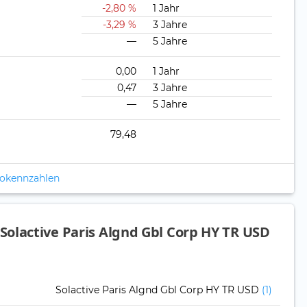
-2,80 %
1 Jahr
-3,29 %
3 Jahre
—
5 Jahre
0,00
1 Jahr
0,47
3 Jahre
—
5 Jahre
79,48
ikokennzahlen
olactive Paris Algnd Gbl Corp HY TR USD
Solactive Paris Algnd Gbl Corp HY TR USD
(1)