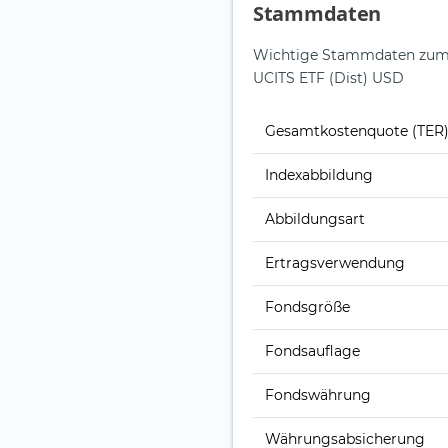
Stammdaten
Wichtige Stammdaten zum 
UCITS ETF (Dist) USD
Gesamt­kosten­quote (TER
Index­abbildung
Abbildungs­art
Ertrags­verwendung
Fonds­größe
Fonds­auflage
Fonds­währung
Währungsabsicherung