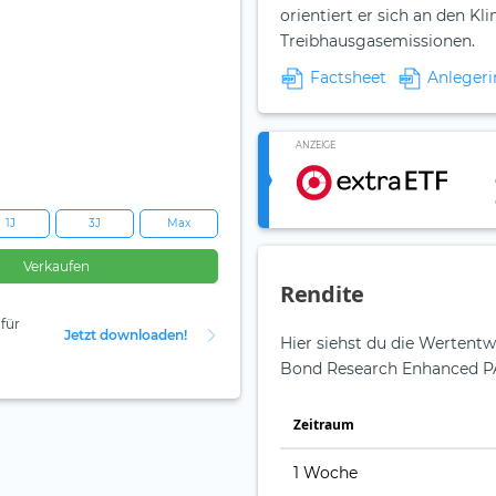
orientiert er sich an den 
Treibhausgasemissionen.
Factsheet
Anlegeri
ANZEIGE
1J
3J
Max
Verkaufen
Rendite
für
Jetzt downloaden!
Hier siehst du die Wertentw
Bond Research Enhanced PA
Zeit­raum
1 Woche