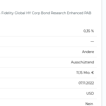
Fidelity Global HY Corp Bond Research Enhanced PAB
)
0,35 %
—
Andere
Ausschüttend
11,15 Mio. €
07.11.2022
USD
Nein