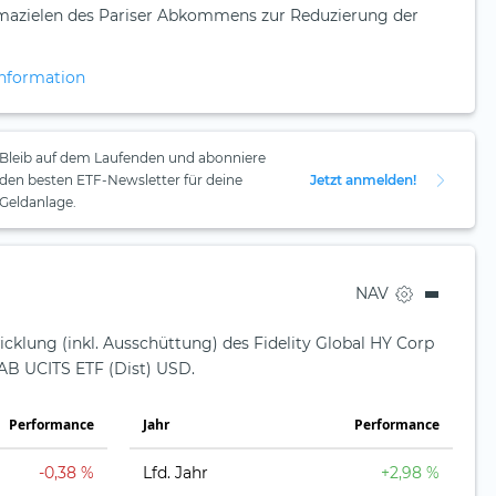
Klimazielen des Pariser Abkommens zur Reduzierung der
nformation
Bleib auf dem Laufenden und abonniere
den besten ETF-Newsletter für deine
Jetzt anmelden!
Geldanlage.
NAV
icklung (inkl. Ausschüttung) des Fidelity Global HY Corp
B UCITS ETF (Dist) USD.
Perfor­mance
Jahr
Perfor­mance
-0,38 %
Lfd. Jahr
+2,98 %