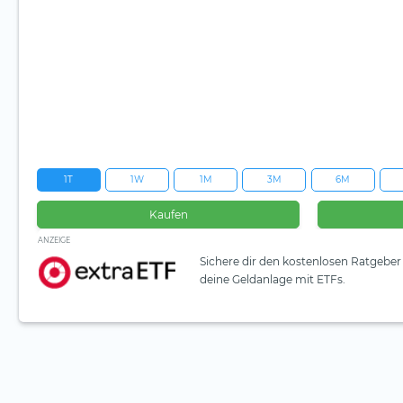
1T
1W
1M
3M
6M
Kaufen
ANZEIGE
Sichere dir den kostenlosen Ratgeber 
deine Geldanlage mit ETFs.