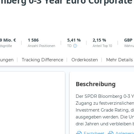
omberg 0-3 Year Euro Corporate
9 Mio. €
1 586
5,41 %
2,15 %
GBP
dsgröße
Anzahl Positionen
TD
Anteil Top 10
Währ
tungen
Tracking Difference
Orderkosten
Mehr Details
Beschreibung
Der SPDR Bloomberg 0-3 Ye
Zugang zu festverzinsliche
Investment Grade Rating, d
ausgegeben werden. Die Unt
drei Jahren und verbleiben bi
Factsheet
Anlegeri