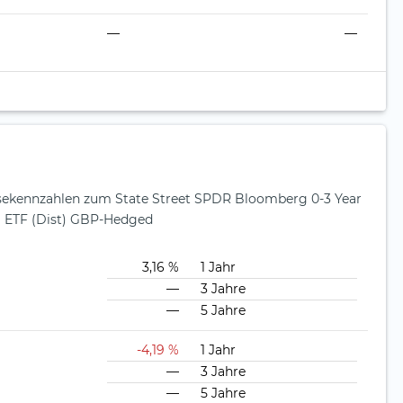
—
—
ysekennzahlen zum State Street SPDR Bloomberg 0-3 Year
 ETF (Dist) GBP-Hedged
3,16 %
1 Jahr
—
3 Jahre
—
5 Jahre
-4,19 %
1 Jahr
—
3 Jahre
—
5 Jahre