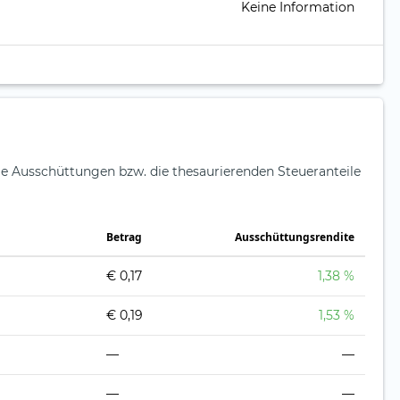
Keine Information
ie Ausschüttungen bzw. die thesaurierenden Steueranteile
Betrag
Ausschüttungsrendite
€ 0,17
1,38 %
€ 0,19
1,53 %
—
—
—
—