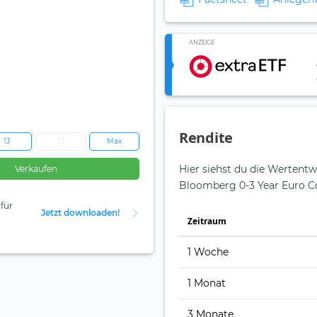
ANZEIGE
Rendite
1J
3J
Max
Hier siehst du die Wertentw
Verkaufen
Bloomberg 0-3 Year Euro C
für
Jetzt downloaden!
Zeit­raum
1 Woche
1 Monat
3 Monate