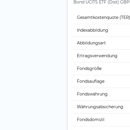
Bond UCITS ETF (Dist) GB
Gesamt­kosten­quote (TER
Index­abbildung
Abbildungs­art
Ertrags­verwendung
Fonds­größe
Fonds­auflage
Fonds­währung
Währungsabsicherung
Fondsdomizil