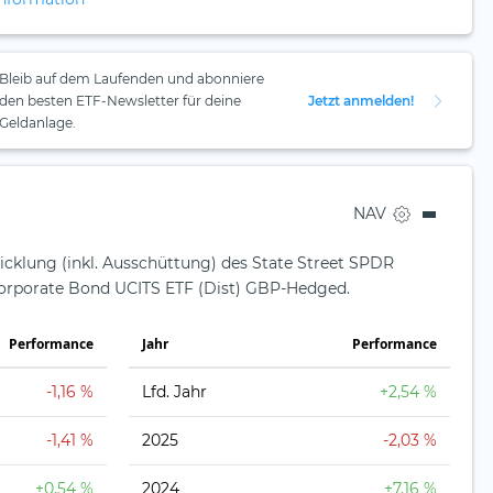
Bleib auf dem Laufenden und abonniere
den besten ETF-Newsletter für deine
Jetzt anmelden!
Geldanlage.
NAV
icklung (inkl. Ausschüttung) des State Street SPDR
orporate Bond UCITS ETF (Dist) GBP-Hedged.
Perfor­mance
Jahr
Perfor­mance
-1,16 %
Lfd. Jahr
+2,54 %
-1,41 %
2025
-2,03 %
+0,54 %
2024
+7,16 %