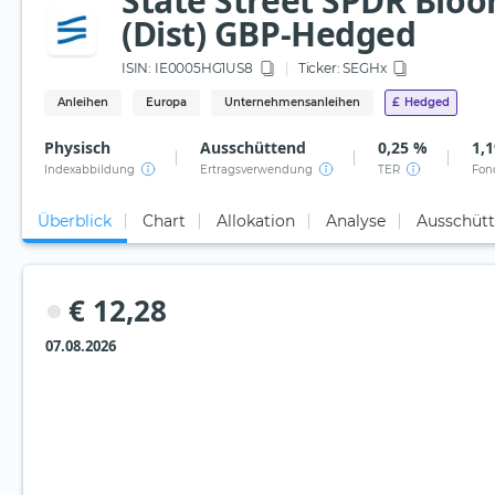
State Street SPDR Blo
(Dist) GBP-Hedged
ISIN:
IE0005HG1US8
Ticker:
SEGHx
Anleihen
Europa
Unternehmensanleihen
£
Hedged
Physisch
Ausschüttend
0,25 %
1,1
Indexabbildung
Ertragsverwendung
TER
Fon
Überblick
Chart
Allokation
Analyse
Ausschüt
€ 12,28
07.08.2026