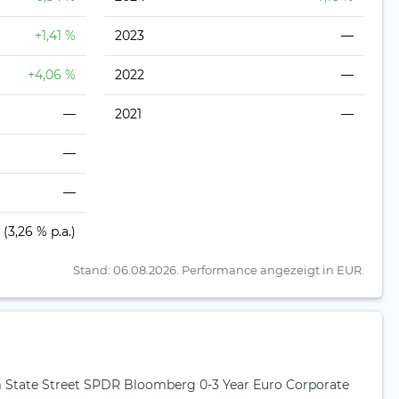
+1,41 %
2023
—
+4,06 %
2022
—
—
2021
—
—
—
(3,26 % p.a.)
Stand: 06.08.2026.
Performance angezeigt in EUR.
State Street SPDR Bloomberg 0-3 Year Euro Corporate