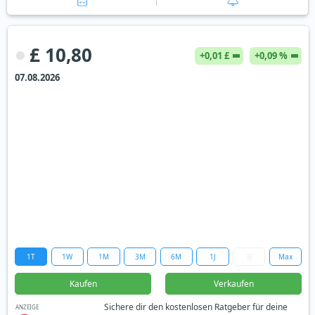
£ 10,80
+0,01 £
+0,09 %
07.08.2026
1T
1W
1M
3M
6M
1J
3J
Max
Kaufen
Verkaufen
Sichere dir den kostenlosen Ratgeber für deine
ANZEIGE