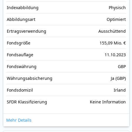
Index­abbildung
Physisch
Abbildungs­art
Optimiert
Ertrags­verwendung
Ausschüttend
Fonds­größe
155,09 Mio. €
Fonds­auflage
11.10.2023
Fonds­währung
GBP
Währungsabsicherung
Ja (GBP)
Fondsdomizil
Irland
SFDR Klassifizierung
Keine Information
Mehr Details