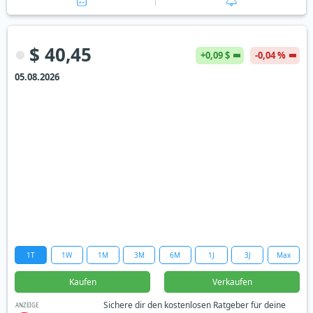
$ 40,45
+0,09 $
-0,04 %
05.08.2026
1T
1W
1M
3M
6M
1J
3J
Max
Kaufen
Verkaufen
Sichere dir den kostenlosen Ratgeber für deine
ANZEIGE