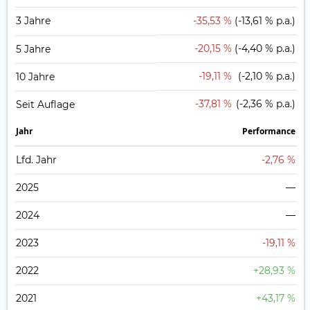
3 Jahre
-35,53 %
(-13,61 % p.a.)
-20,15 %
(-4,40 % p.a.)
5 Jahre
-19,11 %
(-2,10 % p.a.)
10 Jahre
-37,81 %
(-2,36 % p.a.)
Seit Auflage
Jahr
Perfor­mance
Lfd. Jahr
-2,76 %
2025
—
2024
—
2023
-19,11 %
2022
+28,93 %
2021
+43,17 %