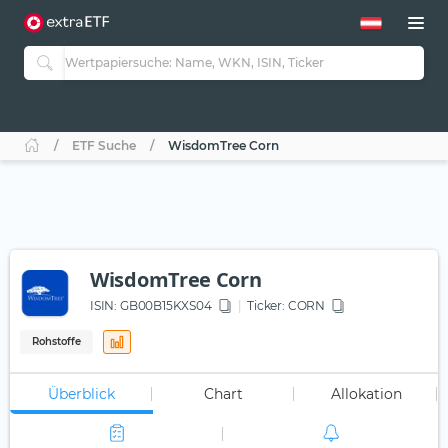
ETF Suche
WisdomTree Corn
WisdomTree Corn
ISIN:
GB00B15KXS04
Ticker:
CORN
Rohstoffe
Überblick
Chart
Allokation