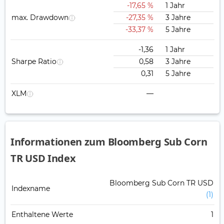
-17,65 %
1 Jahr
max. Drawdown
-27,35 %
3 Jahre
-33,37 %
5 Jahre
-1,36
1 Jahr
Sharpe Ratio
0,58
3 Jahre
0,31
5 Jahre
XLM
—
Informationen zum Bloomberg Sub Corn
TR USD Index
Bloomberg Sub Corn TR USD
Indexname
(1)
Enthaltene Werte
1