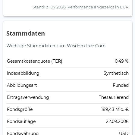
Stand: 31.07.2026.
Performance angezeigt in EUR.
Stammdaten
Wichtige Stammdaten zum WisdomTree Corn
Gesamt­kosten­quote (TER)
0,49 %
Index­abbildung
Synthetisch
Abbildungs­art
Funded
Ertrags­verwendung
Thesaurierend
Fonds­größe
189,43 Mio. €
Fonds­auflage
22.09.2006
Fonds­währung
USD