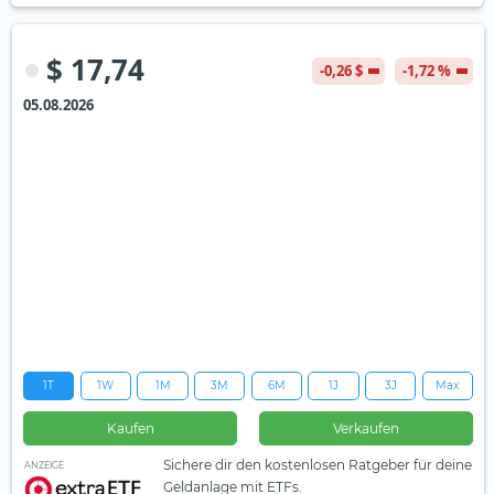
$ 17,74
-0,26 $
-1,72 %
05.08.2026
1T
1W
1M
3M
6M
1J
3J
Max
Kaufen
Verkaufen
Sichere dir den kostenlosen Ratgeber für deine
ANZEIGE
Geldanlage mit ETFs.