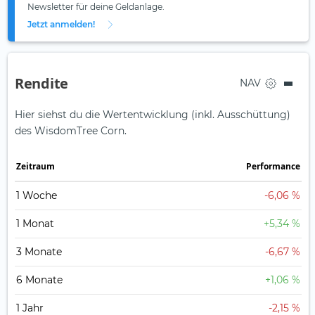
Newsletter für deine Geldanlage.
Jetzt anmelden!
Rendite
NAV
Hier siehst du die Wertentwicklung (inkl. Ausschüttung)
des WisdomTree Corn.
Zeit­raum
Perfor­mance
1 Woche
-6,06 %
1 Monat
+5,34 %
3 Monate
-6,67 %
6 Monate
+1,06 %
1 Jahr
-2,15 %