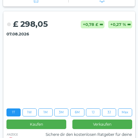
£ 298,05
+0,78 £
+0,27 %
07.08.2026
1T
1W
1M
3M
6M
1J
3J
Max
Kaufen
Verkaufen
Sichere dir den kostenlosen Ratgeber für deine
ANZEIGE