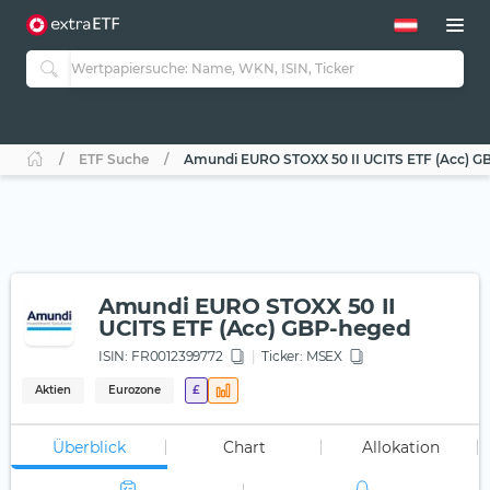
ETF Suche
Amundi EURO STOXX 50 II UCITS ETF (Acc) G
Amundi EURO STOXX 50 II
UCITS ETF (Acc) GBP-heged
ISIN:
FR0012399772
Ticker:
MSEX
Aktien
Eurozone
£
Überblick
Chart
Allokation