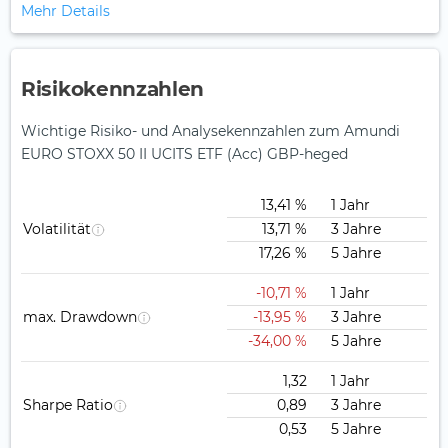
Mehr Details
Risikokennzahlen
Wichtige Risiko- und Analysekennzahlen zum Amundi
EURO STOXX 50 II UCITS ETF (Acc) GBP-heged
13,41 %
1 Jahr
Volatilität
13,71 %
3 Jahre
17,26 %
5 Jahre
-10,71 %
1 Jahr
max. Drawdown
-13,95 %
3 Jahre
-34,00 %
5 Jahre
1,32
1 Jahr
Sharpe Ratio
0,89
3 Jahre
0,53
5 Jahre