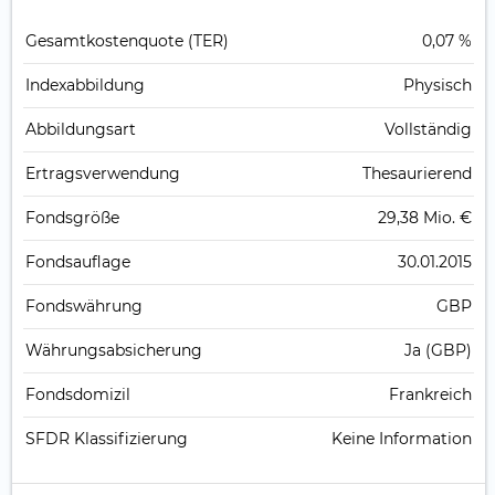
Gesamt­kosten­quote (TER)
0,07 %
Index­abbildung
Physisch
Abbildungs­art
Vollständig
Ertrags­verwendung
Thesaurierend
Fonds­größe
29,38 Mio. €
Fonds­auflage
30.01.2015
Fonds­währung
GBP
Währungsabsicherung
Ja (GBP)
Fondsdomizil
Frankreich
SFDR Klassifizierung
Keine Information