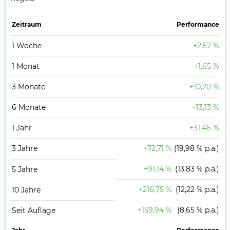
Zeit­raum
Perfor­mance
1 Woche
+2,57 %
1 Monat
+1,65 %
3 Monate
+10,20 %
6 Monate
+13,13 %
1 Jahr
+31,46 %
3 Jahre
+72,71 %
(19,98 % p.a.)
+91,14 %
(13,83 % p.a.)
5 Jahre
+216,75 %
(12,22 % p.a.)
10 Jahre
+159,94 %
(8,65 % p.a.)
Seit Auflage