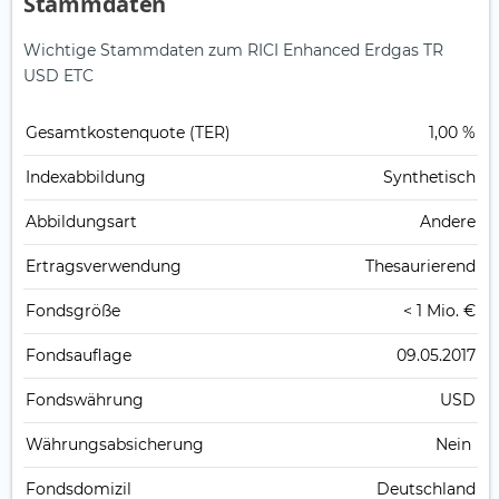
Stammdaten
Wichtige Stammdaten zum RICI Enhanced Erdgas TR
USD ETC
Gesamt­kosten­quote (TER)
1,00 %
Index­abbildung
Synthetisch
Abbildungs­art
Andere
Ertrags­verwendung
Thesaurierend
Fonds­größe
< 1 Mio. €
Fonds­auflage
09.05.2017
Fonds­währung
USD
Währungsabsicherung
Nein
Fondsdomizil
Deutschland