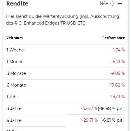
Rendite
NAV
Hier siehst du die Wertentwicklung (inkl. Ausschüttung)
des RICI Enhanced Erdgas TR USD ETC.
Zeit­raum
Perfor­mance
1 Woche
-1,74 %
1 Monat
-6,71 %
3 Monate
-9,05 %
6 Monate
-19,62 %
1 Jahr
-24,41 %
3 Jahre
-42,57 %
(-16,88 % p.a.)
-29,71 %
(-6,81 % p.a.)
5 Jahre