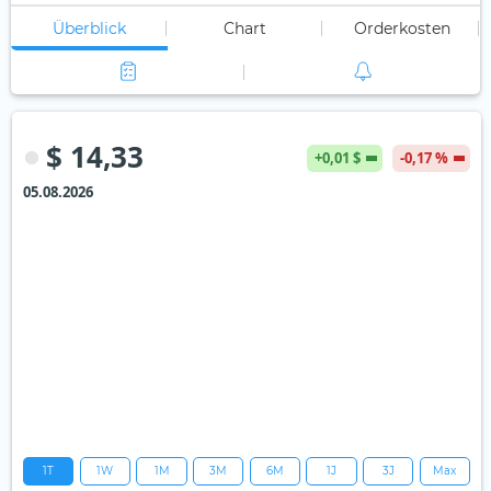
Überblick
Chart
Orderkosten
$ 14,33
+0,01 $
-0,17 %
05.08.2026
1T
1W
1M
3M
6M
1J
3J
Max