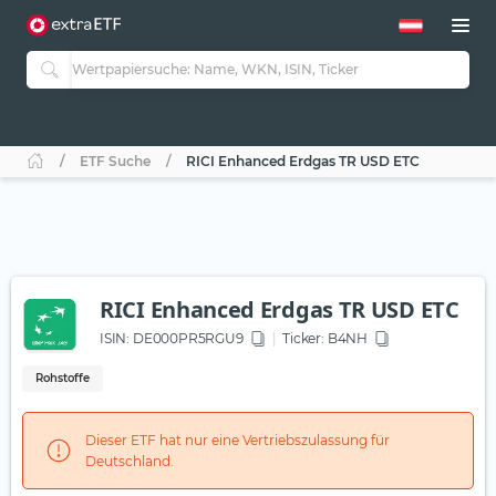
ETF Suche
RICI Enhanced Erdgas TR USD ETC
RICI Enhanced Erdgas TR USD ETC
ISIN:
DE000PR5RGU9
Ticker:
B4NH
Rohstoffe
Dieser ETF hat nur eine Vertriebszulassung für
Deutschland.