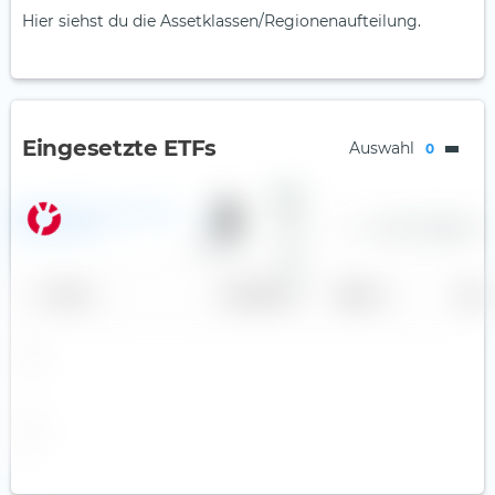
Hier siehst du die Assetklassen/Regionenaufteilung.
Eingesetzte ETFs
Auswahl
0
Vanguard ESG Global All Cap
—
—
—
0,24 %
Aktien
—
UCITS ETF (Acc)
50,00 %
Andere
Name
Gewichtung
Region
Land