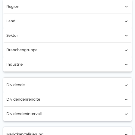
Region
Region (Alle)
Land
Schweden (480)
Sektor
Sektor (Alle)
Branchengruppe
Branchengruppe (Alle)
Industrie
Industrie (Alle)
Dividende
Alle
Dividendenrendite
Nein (244)
Dividendenintervall
Ja (236)
Jährlich (201)
Marktkapitalisierung