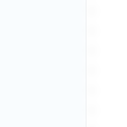
HUF
IDR
ILS
INR
ISK
JPY (2)
KRW
KZT
MAD
MXN
NGN
NOK
NZD