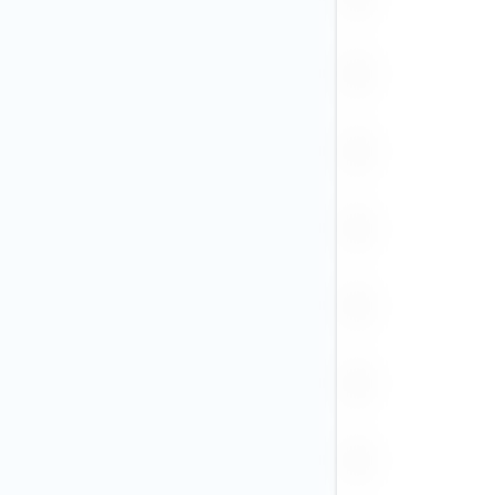
Andere (27)
BRL
CAD (4)
CHF
CLP
CNY (1)
COP
CZK
DKK
EGP
EUR (16)
GBP (7)
GEL
HKD (2)