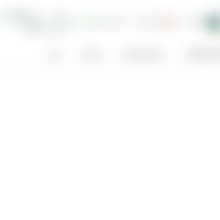
d
2,58 $
1,45 %
24,0
€ 40,10
0,00 %
Land
Sektor
Gewinn je Aktie
Dividenden­ren