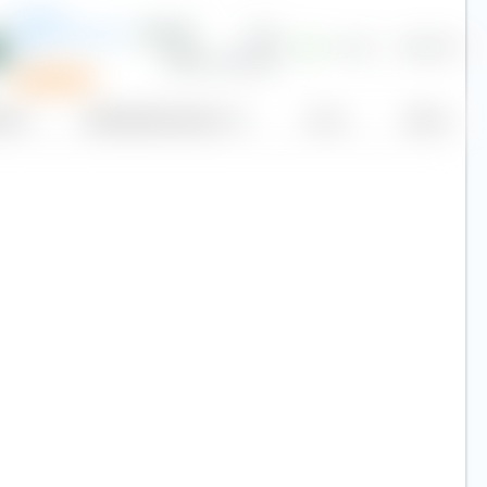
Flutter
Entertainment
4,53 £
—
14,3
€ 81,75
Plc
Sparplan
dite
Markt­kapitalisierung (Mrd. €)
Kurs
Heute