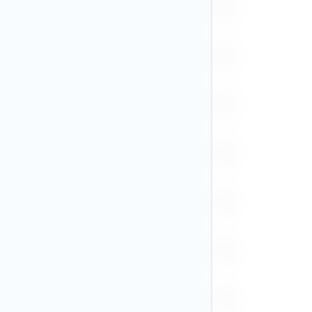
PEN
PGK
PHP
PLN
RON
RUB
SEK (2)
SGD
THB
TRY
TWD
USD (18)
VND