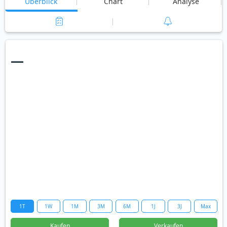
Überblick
Chart
Analyse
—
1T
1W
1M
3M
6M
1J
3J
Max
Kaufen
Verkaufen